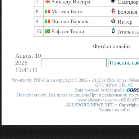
7
Роналду Виейра
Сампдор
8
Маттиа Бани
Болонья
9
Николо Барелла
Интер
10
Рафаэл Толои
Аталант
Футбол онлайн
August 10
2026
10:41:39
Powered by
PHP-Fusion
copyright © 2002 - 2012 by Nick Jones. Release
GNU Affero GPL
v3.
Data powered by Oddspedia
Новости спорта. Все права защищены При использовании текст
«www.allsport-news.net» ОБЯЗА
ALLSPORT-NEWS.NET
:: Copyright
Реклама на сайте