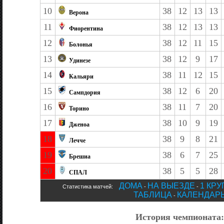
10
38
12
13
13
Верона
11
38
12
13
13
Фиорентина
12
38
12
11
15
Болонья
13
38
12
9
17
Удинезе
14
38
11
12
15
Кальяри
15
38
12
6
20
Сампдория
16
38
11
7
20
Торино
17
38
10
9
19
Дженоа
18
38
9
8
21
Лечче
19
38
6
7
25
Брешиа
20
38
5
5
28
СПАЛ
ДОМА
НА ВЫЕЗДЕ
1 КРУ
Статистика матчей:
-
-
ТАБЛИЦА
КАЛЕНДАР
-
История чемпионата