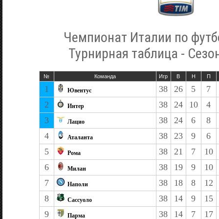
Чемпионат Италии по футб
Турнирная таблица - Сезо
№
Команда
Игр
В
Н
П
1
38
26
5
7
Ювентус
2
38
24
10
4
Интер
3
38
24
6
8
Лацио
4
38
23
9
6
Аталанта
5
38
21
7
10
Рома
6
38
19
9
10
Милан
7
38
18
8
12
Наполи
8
38
14
9
15
Сассуоло
9
38
14
7
17
Парма