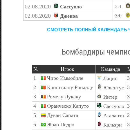
02.08.2020
3:1
Сассуоло
02.08.2020
3:0
Дженоа
СМОТРЕТЬ ПОЛНЫЙ КАЛЕНДАРЬ 
Бомбардиры чемпи
№
Игрок
Каманда
1
Чиро Иммобиле
3
Лацио
2
Криштиану Роналду
3
Ювентус
3
Ромелу Лукаку
3
Интер
4
Франческо Капуто
3
Сассуоло
5
Дуван Сапата
2
Аталанта
6
Жоао Педро
3
Кальяри