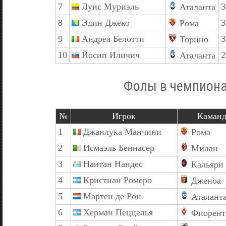
7
Луис Муриэль
3
Аталанта
8
Эдин Джеко
3
Рома
9
Андреа Белотти
3
Торино
10
Йосип Иличич
2
Аталанта
Фолы в чемпиона
№
Игрок
Каман
1
Джанлука Манчини
Рома
2
Исмаэль Беннасер
Милан
3
Наитан Нандес
Кальяри
4
Кристиан Ромеро
Дженоа
5
Мартен де Рон
Аталант
6
Херман Пеццелья
Фиорент