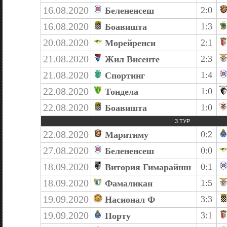
16.08.2020
2:0
Белененсеш
16.08.2020
1:3
Боавишта
20.08.2020
2:1
Морейренси
21.08.2020
2:3
Жил Висенте
21.08.2020
1:4
Спортинг
22.08.2020
1:0
Тондела
22.08.2020
1:0
Боавишта
3 ТУР
22.08.2020
0:2
Маритиму
27.08.2020
0:0
Белененсеш
18.09.2020
0:1
Витория Гимарайнш
18.09.2020
1:5
Фамаликан
19.09.2020
3:3
Насионал Ф
19.09.2020
3:1
Порту