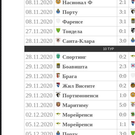
08.11.2020
2:1
Насионал Ф
08.11.2020
3:1
Порту
08.11.2020
3:1
Фаренсе
27.11.2020
0:1
Тондела
28.11.2020
3:0
Санта-Клара
10 ТУР
28.11.2020
0:2
Спортинг
29.11.2020
2:3
Боавишта
29.11.2020
0:0
Брага
29.11.2020
0:2
Жил Висенте
29.11.2020
1:0
Портимоненси
30.11.2020
5:0
Маритиму
02.12.2020
0:0
Морейренси
05.12.2020
1:1
Морейренси
05.12.2020
3:0
Порту