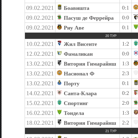
09.02.2021
0:1
Боавишта
09.02.2021
0:0
Пасуш де Феррейра
09.02.2021
0:1
Риу Аве
20 ТУР
10.02.2021
1:2
Жил Висенте
12.02.2021
0:0
Фамаликан
13.02.2021
1:3
Витория Гимарайнш
13.02.2021
2:3
Насионал Ф
13.02.2021
0:1
Порту
14.02.2021
0:2
Санта-Клара
15.02.2021
2:0
Спортинг
16.02.2021
1:3
Тондела
18.02.2021
2:2
Витория Гимарайнш
21 ТУР