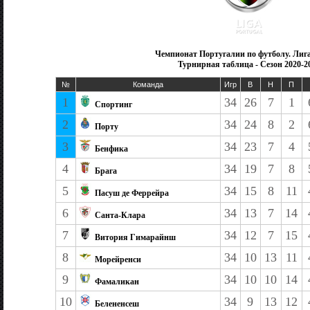
Чемпионат Португалии по футболу. Лиг
Турнирная таблица - Сезон 2020-2
№
Команда
Игр
В
Н
П
1
34
26
7
1
Спортинг
2
34
24
8
2
Порту
3
34
23
7
4
Бенфика
4
34
19
7
8
Брага
5
34
15
8
11
Пасуш де Феррейра
6
34
13
7
14
Санта-Клара
7
34
12
7
15
Витория Гимарайнш
8
34
10
13
11
Морейренси
9
34
10
10
14
Фамаликан
10
34
9
13
12
Белененсеш