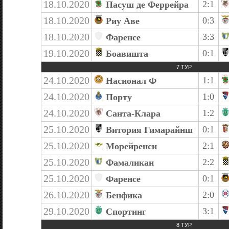
18.10.2020
2:1
Пасуш де Феррейра
18.10.2020
0:3
Риу Аве
18.10.2020
3:3
Фаренсе
19.10.2020
0:1
Боавишта
7 ТУР
24.10.2020
1:1
Насионал Ф
24.10.2020
1:0
Порту
24.10.2020
1:2
Санта-Клара
25.10.2020
0:1
Витория Гимарайнш
25.10.2020
2:1
Морейренси
25.10.2020
2:2
Фамаликан
25.10.2020
0:1
Фаренсе
26.10.2020
2:0
Бенфика
29.10.2020
3:1
Спортинг
8 ТУР