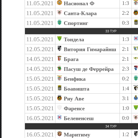
11.05.2021
1:3
Насионал Ф
11.05.2021
2:2
Санта-Клара
11.05.2021
0:3
Спортинг
33 ТУР
11.05.2021
1:3
Тондела
12.05.2021
2:1
Витория Гимарайнш
14.05.2021
2:1
Брага
14.05.2021
2:3
Пасуш де Феррейра
15.05.2021
0:2
Бенфика
15.05.2021
1:4
Боавишта
15.05.2021
3:1
Риу Аве
15.05.2021
1:0
Фаренсе
16.05.2021
0:0
Белененсеш
34 ТУР
16.05.2021
1:2
Маритиму