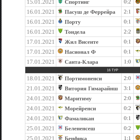
15.01.2021
0:2
Спортинг
16.01.2021
2:1
Пасуш де Феррейра
16.01.2021
0:1
Порту
16.01.2021
2:2
Тондела
17.01.2021
0:1
Жил Висенте
17.01.2021
0:1
Насионал Ф
17.01.2021
1:0
Санта-Клара
16 ТУР
18.01.2021
2:0
Портимоненси
21.01.2021
3:1
Витория Гимарайнш
24.01.2021
2:0
Маритиму
24.01.2021
0:2
Морейренси
24.01.2021
0:1
Фамаликан
25.01.2021
0:2
Белененсеш
25.01.2021
1:1
Бенфика