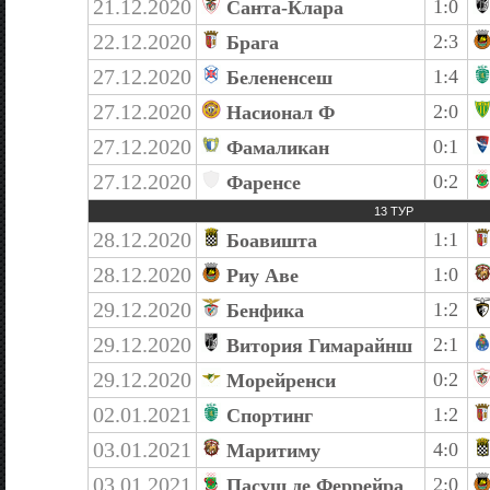
21.12.2020
1:0
Санта-Клара
22.12.2020
2:3
Брага
27.12.2020
1:4
Белененсеш
27.12.2020
2:0
Насионал Ф
27.12.2020
0:1
Фамаликан
27.12.2020
0:2
Фаренсе
13 ТУР
28.12.2020
1:1
Боавишта
28.12.2020
1:0
Риу Аве
29.12.2020
1:2
Бенфика
29.12.2020
2:1
Витория Гимарайнш
29.12.2020
0:2
Морейренси
02.01.2021
1:2
Спортинг
03.01.2021
4:0
Маритиму
03.01.2021
2:0
Пасуш де Феррейра