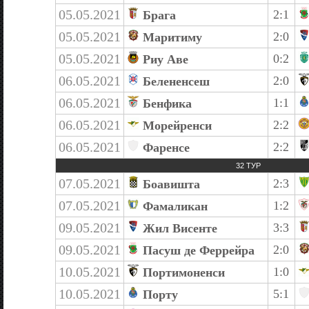
05.05.2021
2:1
Брага
05.05.2021
2:0
Маритиму
05.05.2021
0:2
Риу Аве
06.05.2021
2:0
Белененсеш
06.05.2021
1:1
Бенфика
06.05.2021
2:2
Морейренси
06.05.2021
2:2
Фаренсе
32 ТУР
07.05.2021
2:3
Боавишта
07.05.2021
1:2
Фамаликан
09.05.2021
3:3
Жил Висенте
09.05.2021
2:0
Пасуш де Феррейра
10.05.2021
1:0
Портимоненси
10.05.2021
5:1
Порту