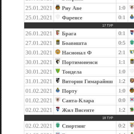
25.01.2021
1:0
Риу Аве
25.01.2021
0:1
Фаренсе
17 ТУР
26.01.2021
0:1
Брага
27.01.2021
0:5
Боавишта
30.01.2021
2:1
Насионал Ф
30.01.2021
1:1
Портимоненси
30.01.2021
1:0
Тондела
31.01.2021
1:2
Витория Гимарайнш
01.02.2021
1:0
Порту
01.02.2021
0:0
Санта-Клара
02.02.2021
1:2
Жил Висенте
18 ТУР
02.02.2021
0:2
Спортинг