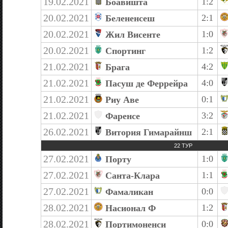
19.02.2021
1:2
Боавишта
20.02.2021
2:1
Белененсеш
20.02.2021
1:0
Жил Висенте
20.02.2021
1:2
Спортинг
21.02.2021
4:2
Брага
21.02.2021
4:0
Пасуш де Феррейра
21.02.2021
0:1
Риу Аве
21.02.2021
3:2
Фаренсе
26.02.2021
2:1
Витория Гимарайнш
22 ТУР
27.02.2021
1:0
Порту
27.02.2021
1:1
Санта-Клара
27.02.2021
0:0
Фамаликан
28.02.2021
1:2
Насионал Ф
28.02.2021
0:0
Портимоненси