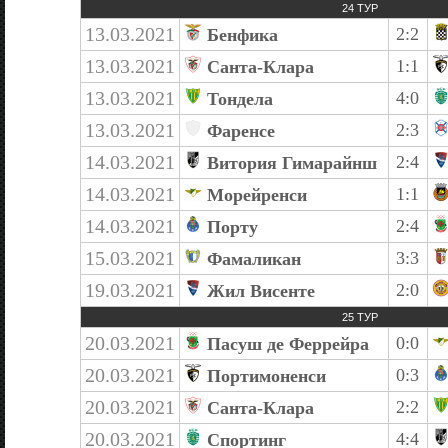
24 ТУР
13.03.2021
2:2
Бенфика
13.03.2021
1:1
Санта-Клара
13.03.2021
4:0
Тондела
13.03.2021
2:3
Фаренсе
14.03.2021
2:4
Витория Гимарайнш
14.03.2021
1:1
Морейренси
14.03.2021
2:4
Порту
15.03.2021
3:3
Фамаликан
19.03.2021
2:0
Жил Висенте
25 ТУР
20.03.2021
0:0
Пасуш де Феррейра
20.03.2021
0:3
Портимоненси
20.03.2021
2:2
Санта-Клара
20.03.2021
4:4
Спортинг