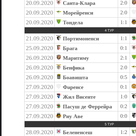
20.09.2020
2:0
Санта-Клара
20.09.2020
2:0
Морейренси
20.09.2020
1:1
Тондела
4 ТУР
21.09.2020
1:1
Портимоненси
25.09.2020
0:1
Брага
26.09.2020
2:1
Маритиму
26.09.2020
2:0
Бенфика
26.09.2020
0:5
Боавишта
27.09.2020
0:1
Фаренсе
27.09.2020
1:0
Жил Висенте
27.09.2020
0:2
Пасуш де Феррейра
27.09.2020
0:0
Риу Аве
5 ТУР
28.09.2020
1:2
Белененсеш