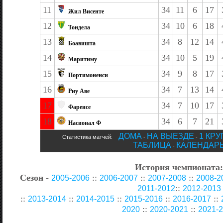
11
34
11
6
17
Жил Висенте
12
34
10
6
18
Тондела
13
34
8
12
14
Боавишта
14
34
10
5
19
Маритиму
15
34
9
8
17
Портимоненси
16
34
7
13
14
Риу Аве
17
34
7
10
17
Фаренсе
18
34
6
7
21
Насионал Ф
ДОМА
НА ВЫЕЗДЕ
1 КРУ
Статистика матчей:
-
-
ТАБЛИЦА
КАЛЕНДАР
-
История чемпионата
Сезон
-
::
::
::
2005-2006
2006-2007
2007-2008
2008-2
::
2011-2012
2012-2013
::
::
::
::
::
2013-2014
2014-2015
2015-2016
2016-2017
::
::
2020
2020-2021
2021-