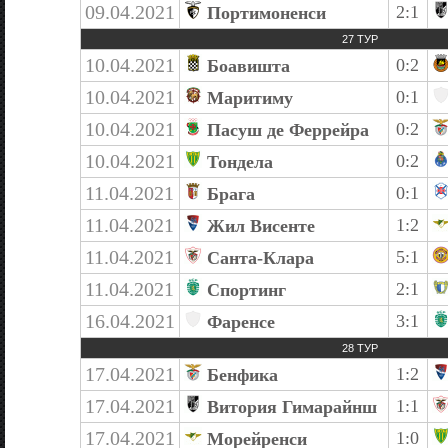
09.04.2021
2:1
Портимоненси
27 ТУР
10.04.2021
0:2
Боавишта
10.04.2021
0:1
Маритиму
10.04.2021
0:2
Пасуш де Феррейра
10.04.2021
0:2
Тондела
11.04.2021
0:1
Брага
11.04.2021
1:2
Жил Висенте
11.04.2021
5:1
Санта-Клара
11.04.2021
2:1
Спортинг
16.04.2021
3:1
Фаренсе
28 ТУР
17.04.2021
1:2
Бенфика
17.04.2021
1:1
Витория Гимарайнш
17.04.2021
1:0
Морейренси