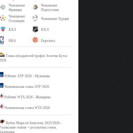
Чемпионат
Чемпионат
Франции
Португалии
Чемпионат
Чемпионат Турции
Голландии
КХЛ
НХЛ
НБА
Евролига
Гонка обладателей трофея Золотая Бутса
2026
Рейтинг ATP 2026 - Мужчины
Чемпионская гонка ATP 2026
Рейтинг WTA 2026 - Женщины
Чемпионская гонка WTA 2026
Кубок Мира по Биатлону 2025/2026 -
Расписание этапов + результаты гонок.
Календарь