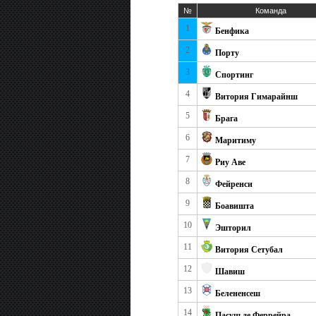
№
Команда
1
Бенфика
2
Порту
3
Спортинг
4
Витория Гимарайнш
5
Брага
6
Маритиму
7
Риу Аве
8
Фейренси
9
Боавишта
10
Эшторил
11
Витория Сетубал
12
Шавиш
13
Белененсеш
14
Пасуш де Феррейра