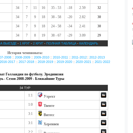
34
7
11
16
35 - 53
-18
2.59
32
34
7
9
18
38 - 58
-20
2.82
30
34
7
9
18
24 - 58
-34
2.41
30
34
7
8
19
38 - 67
-29
3.09
29
А ВЫЕЗДЕ
-
1 КРУГ
-
2 КРУГ
-
ПОЛНАЯ ТАБЛИЦА
-
КАЛЕНДАРЬ
История чемпионата:
::
::
::
::
::
07-2008
2008-2009
2009-2010
2010-2011
2011-2012
2012-2013
::
::
::
::
::
2016-2017
2017-2018
2018-2019
2019-2020
2020-2021
2021-2022
ат Голландии по футболу. Эродивизия
ь - Сезон 2008-2009 - Ближайшие Туры
34 ТУР
1:1
Утрехт
1:0
Твенте
3:1
Витесс
3:1
Херенвен
2:2