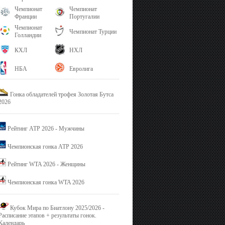
Чемпионат
Чемпионат
Франции
Португалии
Чемпионат
Чемпионат Турции
Голландии
КХЛ
НХЛ
НБА
Евролига
Гонка обладателей трофея Золотая Бутса
2026
Рейтинг ATP 2026 - Мужчины
Чемпионская гонка ATP 2026
Рейтинг WTA 2026 - Женщины
Чемпионская гонка WTA 2026
Кубок Мира по Биатлону 2025/2026 -
Расписание этапов + результаты гонок.
Календарь