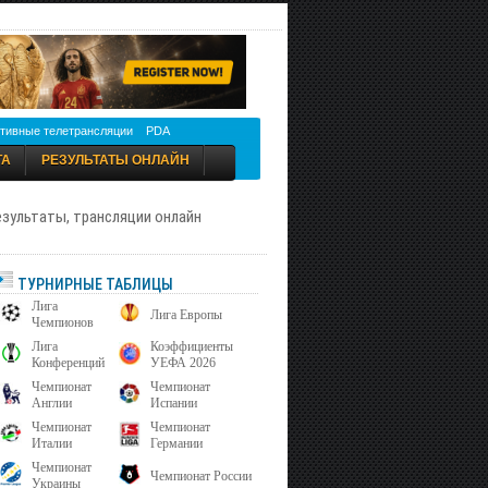
тивные телетрансляции
PDA
ТА
РЕЗУЛЬТАТЫ ОНЛАЙН
результаты, трансляции онлайн
ТУРНИРНЫЕ ТАБЛИЦЫ
Лига
Лига Европы
Чемпионов
Лига
Коэффициенты
Конференций
УЕФА 2026
Чемпионат
Чемпионат
Англии
Испании
Чемпионат
Чемпионат
Италии
Германии
Чемпионат
Чемпионат России
Украины