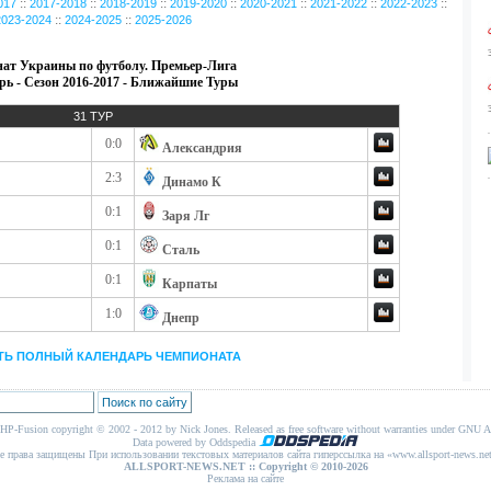
::
::
::
::
::
::
::
017
2017-2018
2018-2019
2019-2020
2020-2021
2021-2022
2022-2023
::
::
2023-2024
2024-2025
2025-2026
ат Украины по футболу. Премьер-Лига
рь - Сезон 2016-2017 - Ближайшие Туры
31 ТУР
0:0
Александрия
2:3
Динамо К
0:1
Заря Лг
0:1
Сталь
0:1
Карпаты
1:0
Днепр
ТЬ ПОЛНЫЙ КАЛЕНДАРЬ ЧЕМПИОНАТА
HP-Fusion
copyright © 2002 - 2012 by Nick Jones. Released as free software without warranties under
GNU Af
Data powered by Oddspedia
се права защищены При использовании текстовых материалов сайта гиперссылка на «www.allsport-news
ALLSPORT-NEWS.NET
:: Copyright © 2010-2026
Реклама на сайте