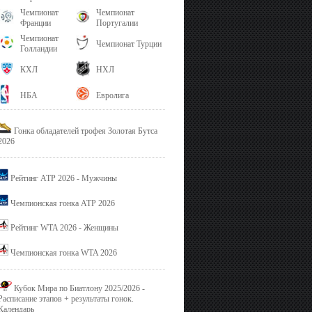
Чемпионат
Чемпионат
Франции
Португалии
Чемпионат
Чемпионат Турции
Голландии
КХЛ
НХЛ
НБА
Евролига
Гонка обладателей трофея Золотая Бутса
2026
Рейтинг ATP 2026 - Мужчины
Чемпионская гонка ATP 2026
Рейтинг WTA 2026 - Женщины
Чемпионская гонка WTA 2026
Кубок Мира по Биатлону 2025/2026 -
Расписание этапов + результаты гонок.
Календарь