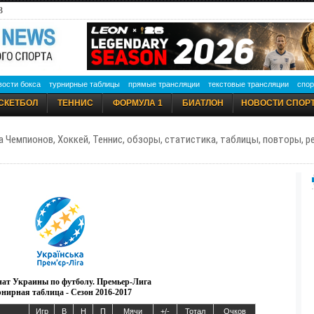
3
вости бокса
турнирные таблицы
прямые трансляции
текстовые трансляции
спор
СКЕТБОЛ
ТЕННИС
ФОРМУЛА 1
БИАТЛОН
НОВОСТИ СПОР
а Чемпионов, Хоккей, Теннис, обзоры, статистика, таблицы, повторы, 
ат Украины по футболу. Премьер-Лига
нирная таблица - Сезон 2016-2017
Игр
В
Н
П
Мячи
+/-
Тотал
Очков