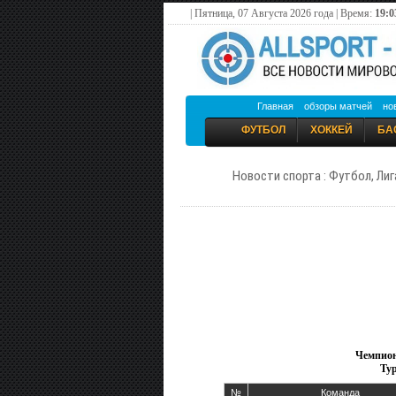
| Пятница, 07 Августа 2026 года | Время:
19:0
Главная
обзоры матчей
но
ФУТБОЛ
ХОККЕЙ
БА
Новости спорта : Футбол, Лиг
Чемпион
Тур
№
Команда