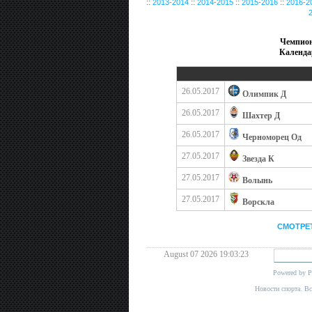
::
::
::
::
2013-2014
2014-2015
2015-2016
2016-2
Чемпион
Календа
26.05.2017
Олимпик Д
26.05.2017
Шахтер Д
26.05.2017
Черноморец Од
27.05.2017
Звезда К
27.05.2017
Волынь
27.05.2017
Ворскла
СМОТРЕ
August 07 2026 19:03:23
Powered by
P
Новости спорта. В