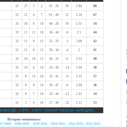
32
25
5
2
65 - 26
39
2.84
80
32
21
4
7
61 - 40
21
3.16
67
32
16
6
10
46 - 28
18
2.31
54
32
11
11
10
36 - 44
-8
2.5
44
32
11
9
12
32 - 35
-3
2.09
42
32
11
8
13
30 - 34
-4
2
41
32
10
10
12
46 - 35
11
2.53
40
32
10
8
14
24 - 38
-14
1.94
38
31
8
13
10
32 - 41
-9
2.35
37
32
9
9
14
39 - 47
-8
2.69
36
32
9
7
16
33 - 44
-11
2.41
34
31
3
4
24
17 - 49
-32
2.13
13
НА ВЫЕЗДЕ
-
1 КРУГ
-
2 КРУГ
-
ПОЛНАЯ ТАБЛИЦА
-
КАЛЕНДАРЬ
История чемпионата:
::
::
::
::
::
07-2008
2008-2009
2009-2010
2010-2011
2011-2012
2012-2013