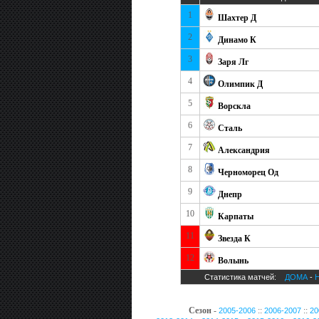
1
Шахтер Д
2
Динамо К
3
Заря Лг
4
Олимпик Д
5
Ворскла
6
Сталь
7
Александрия
8
Черноморец Од
9
Днепр
10
Карпаты
11
Звезда К
12
Волынь
Статистика матчей:
ДОМА
-
Сезон
-
::
::
2005-2006
2006-2007
20