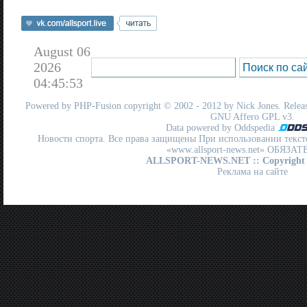
August 06
2026
04:45:53
Powered by
PHP-Fusion
copyright © 2002 - 2012 by Nick Jones. Release
GNU Affero GPL
v3.
Data powered by Oddspedia
Новости спорта. Все права защищены При использовании текст
«www.allsport-news.net» ОБЯЗА
ALLSPORT-NEWS.NET
:: Copyright
Реклама на сайте