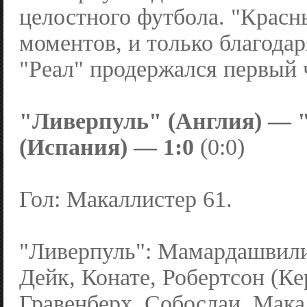
целостного футбола. "Красн
моментов, и только благода
"Реал" продержался первый 
"Ливерпуль" (Англия) — 
(Испания) — 1:0
(0:0)
Гол: Макаллистер 61.
"Ливерпуль": Мамардашвили
Дейк, Конате, Робертсон (Кер
Гравенберх, Собослаи, Мака