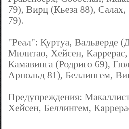
79), Вирц (Кьеза 88), Салах,
79).
"Реал": Куртуа, Вальверде (Д
Милитао, Хейсен, Каррерас,
Камавинга (Родриго 69), Гю
Арнольд 81), Беллингем, Ви
Предупреждения: Макаллис
Хейсен, Беллингем, Каррера