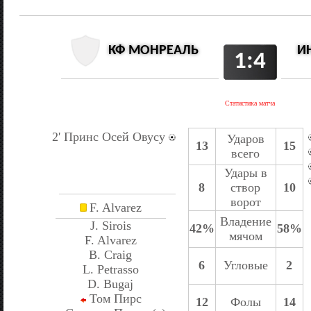
КФ МОНРЕАЛЬ
И
1:4
Статистика матча
2' Принс Осей Овусу
Ударов
13
15
всего
Удары в
8
створ
10
ворот
F. Alvarez
Владение
J. Sirois
42%
58%
мячом
F. Alvarez
B. Craig
6
Угловые
2
L. Petrasso
D. Bugaj
Том Пирс
12
Фолы
14