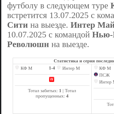
футболу в следующем туре
встретится 13.07.2025 с ко
Сити
на выезде.
Интер Ма
10.07.2025 с командой
Нью-
Революшн
на выезде.
Статистика и серия последни
1-4
КФ М
Интер М
КФ М
ПСЖ
Интер
Тотал забитых:
1
| Тотал
пропущенных:
4
Тот