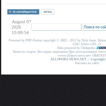
August 07
2026
15:09:54
Powered by
PHP-Fusion
copyright © 2002 - 2012 by Nick Jones. Release
GNU Affero GPL
v3.
Data powered by Oddspedia
Новости спорта. Все права защищены При использовании текст
«www.allsport-news.net» ОБЯЗА
ALLSPORT-NEWS.NET
:: Copyright
Реклама на сайте