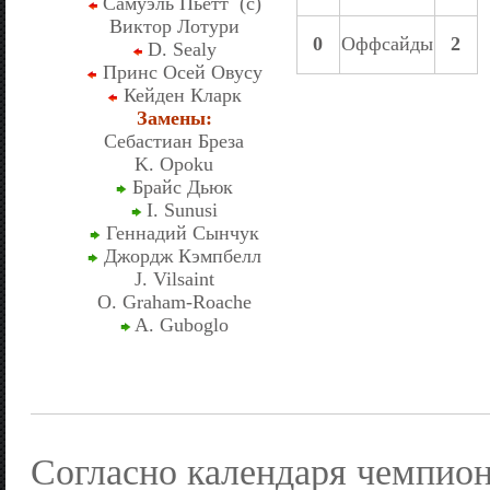
Самуэль Пьетт (c)
Виктор Лотури
0
Оффсайды
2
D. Sealy
Принс Осей Овусу
Кейден Кларк
Замены:
Себастиан Бреза
K. Opoku
Брайс Дьюк
I. Sunusi
Геннадий Сынчук
Джордж Кэмпбелл
J. Vilsaint
O. Graham-Roache
A. Guboglo
Согласно календаря чемпио