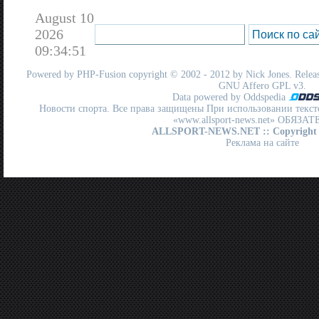
August 10
2026
09:34:51
Powered by
PHP-Fusion
copyright © 2002 - 2012 by Nick Jones. Release
GNU Affero GPL
v3.
Data powered by Oddspedia
Новости спорта. Все права защищены При использовании текст
«www.allsport-news.net» ОБЯЗА
ALLSPORT-NEWS.NET
:: Copyright
Реклама на сайте