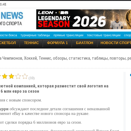
1:41
вости бокса
турнирные таблицы
прямые трансляции
текстовые трансляции
спор
СКЕТБОЛ
ТЕННИС
ФОРМУЛА 1
БИАТЛОН
НОВОСТИ СПОР
а Чемпионов, Хоккей, Теннис, обзоры, статистика, таблицы, повторы, 
(10)
лютной компанией, которая разместит свой логотип на
6 млн евро за сезон
ия с новым спонсором.
урри
обсуждают последние детали соглашения с неназванной
енит eBay в качестве нового спонсора на рукаве.
 от сделки порядка 6 миллионов евро за сезон.