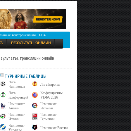
тивные телетрансляции
PDA
ТА
РЕЗУЛЬТАТЫ ОНЛАЙН
результаты, трансляции онлайн
ТУРНИРНЫЕ ТАБЛИЦЫ
Лига
Лига Европы
Чемпионов
Лига
Коэффициенты
Конференций
УЕФА 2026
Чемпионат
Чемпионат
Англии
Испании
Чемпионат
Чемпионат
Италии
Германии
Чемпионат
Чемпионат России
Украины