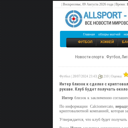
| Воскресенье, 09 Августа 2026 года | Время:
1
Главная
обзоры матчей
но
ФУТБОЛ
ХОККЕЙ
БА
Новости спорта : Футбол, Лиг
Футбол | 28/07/2024 23:43|
210 |
Оценка:
Интер близок к сделке с криптова
рукаве. Клуб будет получать около 
Интер
близок к заключению соглашен
По информации Calciomercato,
нерадз
криптовалютной компанией, которая зам
Утверждается, что клуб будет получать