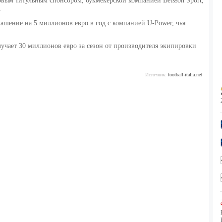
вым титульным спонсором, букмекерской компанией Betsson Sport,
.
лашение на 5 миллионов евро в год с компанией U-Power, чья
учает 30 миллионов евро за сезон от производителя экипировки
Источник:
football-italia.net