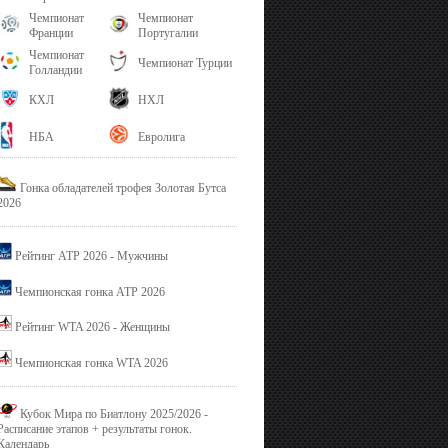
Чемпионат
Чемпионат
Франции
Португалии
Чемпионат
Чемпионат Турции
Голландии
КХЛ
НХЛ
НБА
Евролига
Гонка обладателей трофея Золотая Бутса
2026
Рейтинг ATP 2026 - Мужчины
Чемпионская гонка ATP 2026
Рейтинг WTA 2026 - Женщины
Чемпионская гонка WTA 2026
Кубок Мира по Биатлону 2025/2026 -
Расписание этапов + результаты гонок.
Календарь