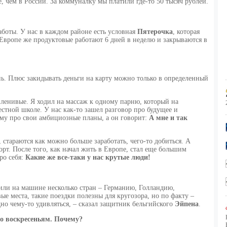
, чем в России. За коммуналку мы платили где-то 50 тысяч рублей.
аботы. У нас в каждом районе есть условная
Пятерочка
, которая
 Европе же продуктовые работают 6 дней в неделю и закрываются в
ень. Плюс закидывать деньги на карту можно только в определенный
 ленивые. Я ходил на массаж к одному парню, который на
стной школе. У нас как-то зашел разговор про будущее и
 ему про свои амбициозные планы, а он говорит:
А мне и так
 стараются как можно больше заработать, чего-то добиться. А
т. После того, как начал жить в Европе, стал еще большим
ро себя:
Какие же все-таки у нас крутые люди!
дили на машине несколько стран – Германию, Голландию,
е места, такие поездки полезны для кругозора, но по факту –
но чему-то удивляться, – сказал защитник бельгийского
Эйпена
.
о воскресеньям. Почему?