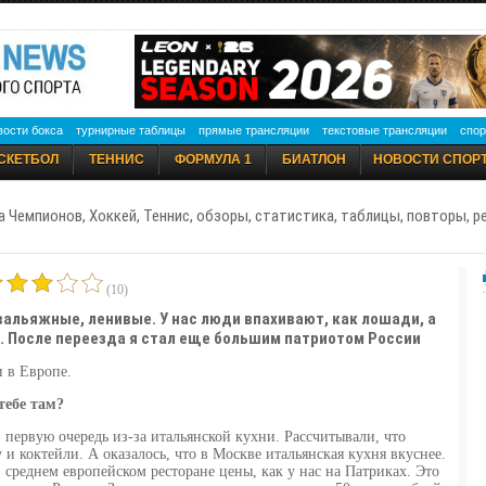
вости бокса
турнирные таблицы
прямые трансляции
текстовые трансляции
спор
СКЕТБОЛ
ТЕННИС
ФОРМУЛА 1
БИАТЛОН
НОВОСТИ СПОР
а Чемпионов, Хоккей, Теннис, обзоры, статистика, таблицы, повторы, 
(10)
альяжные, ленивые. У нас люди впахивают, как лошади, а
. После переезда я стал еще большим патриотом России
 в Европе.
тебе там?
 первую очередь из-за итальянской кухни. Рассчитывали, что
и коктейли. А оказалось, что в Москве итальянская кухня вкуснее.
 среднем европейском ресторане цены, как у нас на Патриках. Это