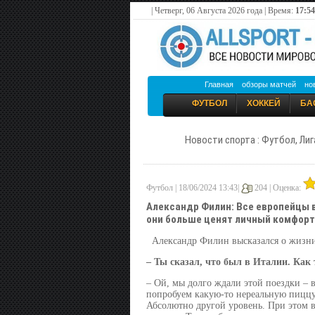
| Четверг, 06 Августа 2026 года | Время:
17:54
Главная
обзоры матчей
но
ФУТБОЛ
ХОККЕЙ
БА
Новости спорта : Футбол, Лиг
Футбол | 18/06/2024 13:43|
204 |
Оценка:
Александр Филин: Все европейцы в
они больше ценят личный комфорт
Александр Филин высказался о жизни
– Ты сказал, что был в Италии. Как 
– Ой, мы долго ждали этой поездки – в
попробуем какую-то нереальную пиццу 
Абсолютно другой уровень. При этом в