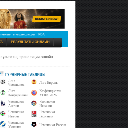
тивные телетрансляции
PDA
ТА
РЕЗУЛЬТАТЫ ОНЛАЙН
результаты, трансляции онлайн
ТУРНИРНЫЕ ТАБЛИЦЫ
Лига
Лига Европы
Чемпионов
Лига
Коэффициенты
Конференций
УЕФА 2026
Чемпионат
Чемпионат
Англии
Испании
Чемпионат
Чемпионат
Италии
Германии
Чемпионат
Чемпионат России
Украины