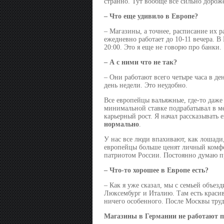
странно. Тут вообще все сильно дороже
– Что еще удивило в Европе?
– Магазины, а точнее, расписание их р
ежедневно работает до 10-11 вечера. В
20:00. Это я еще не говорю про банки.
– А с ними что не так?
– Они работают всего четыре часа в д
день недели. Это неудобно.
Все европейцы вальяжные, где-то даже
минимальной ставке подрабатывал в ме
карьерный рост. Я начал рассказывать
нормально
.
У нас все люди впахивают, как лошади,
европейцы больше ценят личный комфор
патриотом России. Постоянно думаю п
– Что-то хорошее в Европе есть?
– Как я уже сказал, мы с семьей объез
Люксембург и Италию. Там есть красивы
ничего особенного. После Москвы труд
Магазины в Германии не работают п