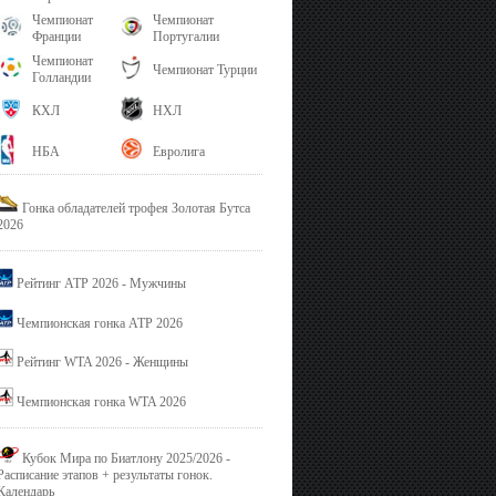
Чемпионат
Чемпионат
Франции
Португалии
Чемпионат
Чемпионат Турции
Голландии
КХЛ
НХЛ
НБА
Евролига
Гонка обладателей трофея Золотая Бутса
2026
Рейтинг ATP 2026 - Мужчины
Чемпионская гонка ATP 2026
Рейтинг WTA 2026 - Женщины
Чемпионская гонка WTA 2026
Кубок Мира по Биатлону 2025/2026 -
Расписание этапов + результаты гонок.
Календарь