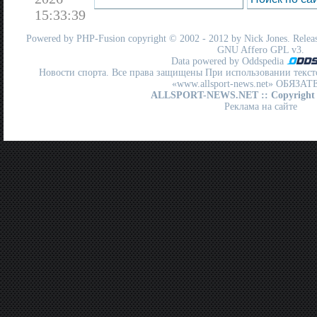
15:33:39
Powered by
PHP-Fusion
copyright © 2002 - 2012 by Nick Jones. Release
GNU Affero GPL
v3.
Data powered by Oddspedia
Новости спорта. Все права защищены При использовании текст
«www.allsport-news.net» ОБЯЗА
ALLSPORT-NEWS.NET
:: Copyright
Реклама на сайте