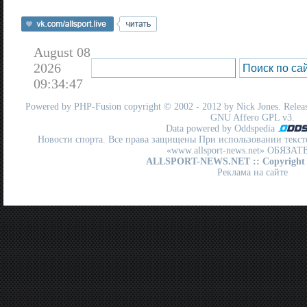
August 08
2026
09:34:47
Powered by
PHP-Fusion
copyright © 2002 - 2012 by Nick Jones. Release
GNU Affero GPL
v3.
Data powered by Oddspedia
Новости спорта. Все права защищены При использовании текст
«www.allsport-news.net» ОБЯЗА
ALLSPORT-NEWS.NET
:: Copyright
Реклама на сайте