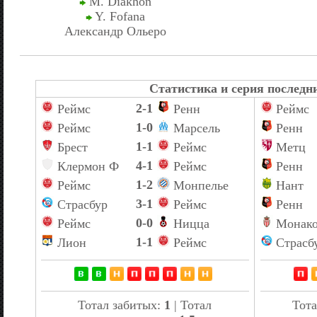
M. Diakhon
Y. Fofana
Александр Ольеро
Статистика и серия последни
2-1
Реймс
Ренн
Реймс
1-0
Реймс
Марсель
Ренн
1-1
Брест
Реймс
Метц
4-1
Клермон Ф
Реймс
Ренн
1-2
Реймс
Монпелье
Нант
3-1
Страсбур
Реймс
Ренн
0-0
Реймс
Ницца
Монак
1-1
Лион
Реймс
Страсб
Тотал забитых:
1
| Тотал
Тота