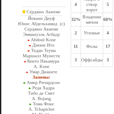
4
створ
5
ворот
Серджио Акиеме
Владение
Йеванн Диуф
32%
68%
мячом
Юнис Абдельхамид (c)
Серджио Акиеме
2
Угловые
4
Эммануэль Агбаду
Abdoul Kone
Дзюни Ито
11
Фолы
17
Тедди Теума
Маршалл Мунести
3
Оффсайды
3
Кеито Накамура
A. Kone
Умар Диаките
Замены:
Амир Ричардсон
Реда Хадра
Тибо де Смет
A. Bojang
Тома Фоке
A. Tchaptchet