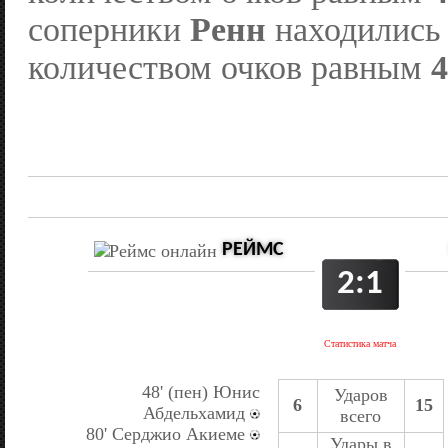
соперники
Ренн
находились 
количеством очков равным
4
РЕЙМС
2:1
Статистика матча
48' (пен) Юнис
Ударов
6
15
Абдельхамид
всего
80' Серджио Акиеме
Удары в