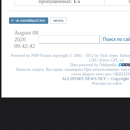
пропущенных:
1.5
August 08
2026
09:42:42
Powered by
PHP-Fusion
copyright © 2002 - 2012 by Nick Jones. Release
GNU Affero GPL
v3.
Data powered by Oddspedia
Новости спорта. Все права защищены При использовании текст
«www.allsport-news.net» ОБЯЗА
ALLSPORT-NEWS.NET
:: Copyright
Реклама на сайте