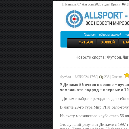
| Пятница, 07 Августа 2026 года | Время:
09:0
Главная
обзоры матчей
но
ФУТБОЛ
ХОККЕЙ
БА
Новости спорта : Футбол, Лиг
Футбол | 18/05/2024 17:59|
236 |
Оценка:
У Динамо 56 очков в сезоне – лучш
чемпионата подряд – впервые с 19
Динамо
набрало рекордное для себя к
В матче 29-го тура Мир РПЛ бело-гол
На счету московского клуба стало 56 о
Это лучший результат
Динамо
с 1997 г