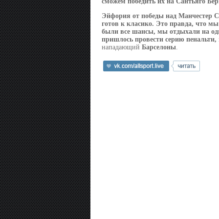
сможем победить их на
Сантьяго Бер
Эйфория от победы над
Манчестер С
готов к класико. Это правда, что м
были все шансы, мы отдыхали на од
пришлось провести серию пенальти, 
нападающий
Барселоны
.