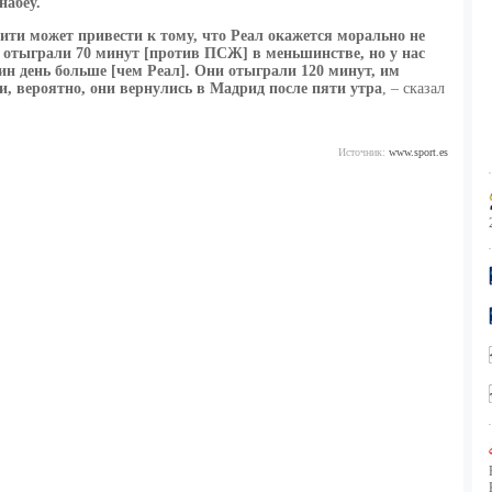
набеу
.
ити
может привести к тому, что
Реал
окажется морально не
ы отыграли 70 минут [против
ПСЖ
] в меньшинстве, но у нас
ин день больше [чем
Реал
]. Они отыграли 120 минут, им
и, вероятно, они вернулись в Мадрид после пяти утра
, – сказал
Источник:
www.sport.es