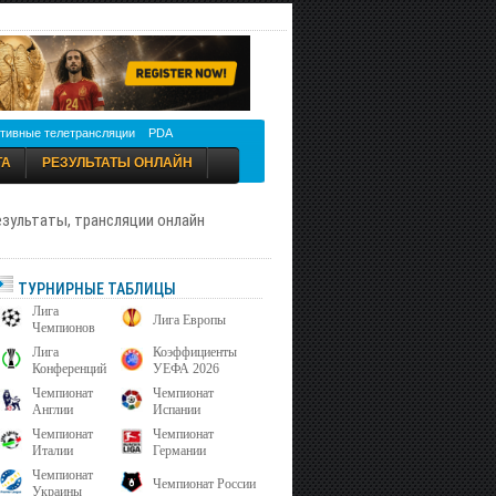
тивные телетрансляции
PDA
ТА
РЕЗУЛЬТАТЫ ОНЛАЙН
результаты, трансляции онлайн
ТУРНИРНЫЕ ТАБЛИЦЫ
Лига
Лига Европы
Чемпионов
Лига
Коэффициенты
Конференций
УЕФА 2026
Чемпионат
Чемпионат
Англии
Испании
Чемпионат
Чемпионат
Италии
Германии
Чемпионат
Чемпионат России
Украины