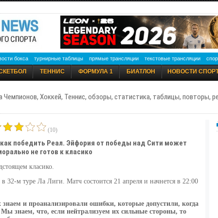
вости бокса
турнирные таблицы
прямые трансляции
текстовые трансляции
спор
СКЕТБОЛ
ТЕННИС
ФОРМУЛА 1
БИАТЛОН
НОВОСТИ СПОР
а Чемпионов, Хоккей, Теннис, обзоры, статистика, таблицы, повторы, 
(10)
 как победить Реал. Эйфория от победы над Сити может
морально не готов к класико
дстоящем класико.
 в 32-м туре Ла Лиги. Матч состоится 21 апреля и начнется в 22:00
 знаем и проанализировали ошибки, которые допустили, когда
 Мы знаем, что, если нейтрализуем их сильные стороны, то