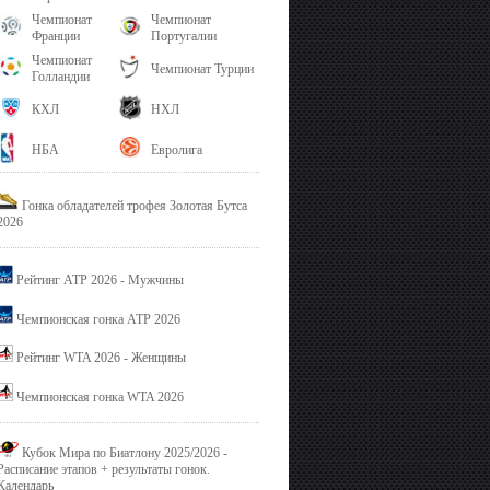
Чемпионат
Чемпионат
Франции
Португалии
Чемпионат
Чемпионат Турции
Голландии
КХЛ
НХЛ
НБА
Евролига
Гонка обладателей трофея Золотая Бутса
2026
Рейтинг ATP 2026 - Мужчины
Чемпионская гонка ATP 2026
Рейтинг WTA 2026 - Женщины
Чемпионская гонка WTA 2026
Кубок Мира по Биатлону 2025/2026 -
Расписание этапов + результаты гонок.
Календарь