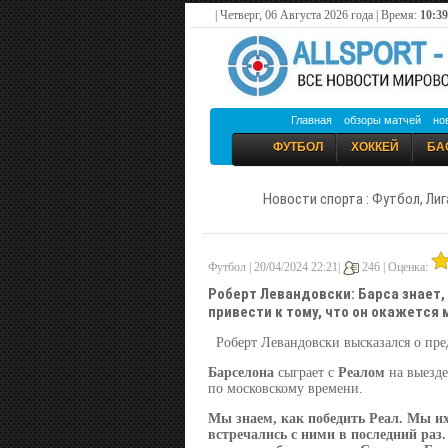
| Четверг, 06 Августа 2026 года | Время:
10:39
Главная
обзоры матчей
но
ФУТБОЛ
ХОККЕЙ
БА
Новости спорта : Футбол, Лиг
Футбол | 20/04/2024 22:21|
246 |
Оценка:
Роберт Левандовски: Барса знает,
привести к тому, что он окажется 
Роберт Левандовски высказался о пре
Барселона
сыграет с
Реалом
на выезде
по московскому времени.
Мы знаем, как победить
Реал
. Мы их
встречались с ними в последний раз.