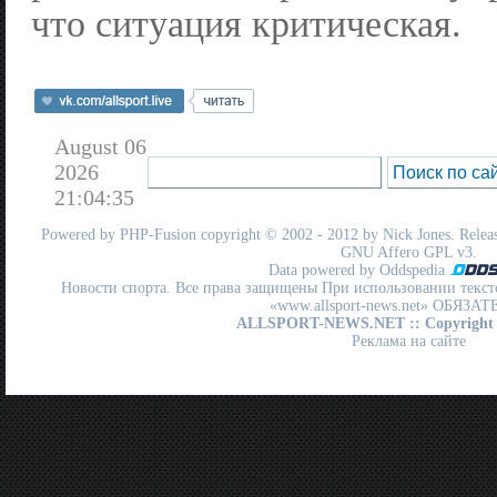
что ситуация критическая.
August 06
2026
21:04:35
Powered by
PHP-Fusion
copyright © 2002 - 2012 by Nick Jones. Release
GNU Affero GPL
v3.
Data powered by Oddspedia
Новости спорта. Все права защищены При использовании текст
«www.allsport-news.net» ОБЯЗА
ALLSPORT-NEWS.NET
:: Copyright
Реклама на сайте