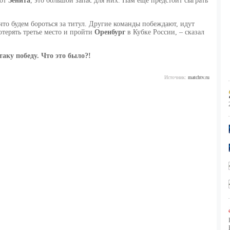
 от
Зенита
, это большой запас для них. Нам еще предстоит сыграть
что будем бороться за титул. Другие команды побеждают, идут
отерять третье место и пройти
Оренбург
в Кубке России, – сказал
таку
победу. Что это было?!
Источник:
matchtv.ru