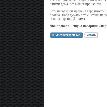
– У нас теперь шесть очков отставания
с ними дома, все может произойти.
Есть небольшой процент вероятности, 
плотно. Надо думать о том, чтобы не п
главный тренер
Динамо
.
Два провала Лещука подарили
Спар