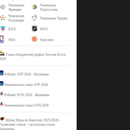
Чемпионат
Чемпионат
Франции
Португалии
Чемпионат
Чемпионат Турции
Голландии
КХЛ
НХЛ
НБА
Евролига
Гонка обладателей трофея Золотая Бутса
2026
Рейтинг ATP 2026 - Мужчины
Чемпионская гонка ATP 2026
Рейтинг WTA 2026 - Женщины
Чемпионская гонка WTA 2026
Кубок Мира по Биатлону 2025/2026 -
Расписание этапов + результаты гонок.
Календарь