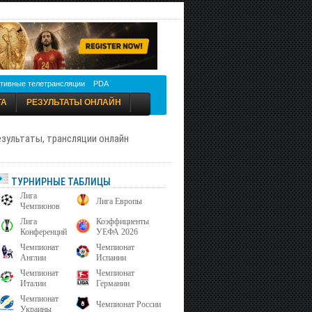
тивные телетрансляции
PDA
ТА
РЕЗУЛЬТАТЫ ОНЛАЙН
результаты, трансляции онлайн
ТУРНИРНЫЕ ТАБЛИЦЫ
Лига
Лига Европы
Чемпионов
Лига
Коэффициенты
Конференций
УЕФА 2026
Чемпионат
Чемпионат
Англии
Испании
Чемпионат
Чемпионат
Италии
Германии
Чемпионат
Чемпионат России
Украины