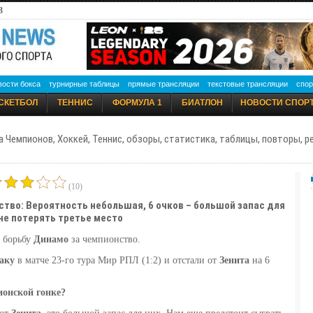
3
вости бокса
турнирные таблицы
прямые трансляции
текстовые трансляции
спор
СКЕТБОЛ
ТЕННИС
ФОРМУЛА 1
БИАТЛОН
НОВОСТИ СПОР
а Чемпионов, Хоккей, Теннис, обзоры, статистика, таблицы, повторы, 
(10)
ство: Вероятность небольшая, 6 очков – большой запас для
 не потерять третье место
 борьбу
Динамо
за чемпионство.
аку
в матче 23-го тура Мир РПЛ (1:2) и отстали от
Зенита
на 6
ионской гонке?