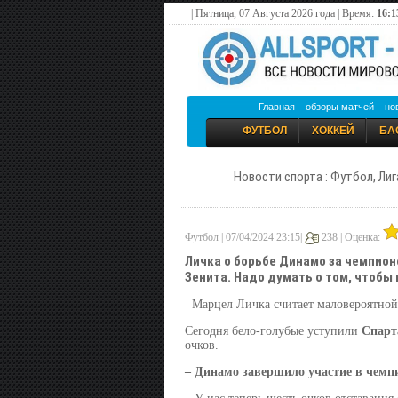
| Пятница, 07 Августа 2026 года | Время:
16:1
Главная
обзоры матчей
но
ФУТБОЛ
ХОККЕЙ
БА
Новости спорта : Футбол, Лиг
Футбол | 07/04/2024 23:15|
238 |
Оценка:
Личка о борьбе Динамо за чемпион
Зенита. Надо думать о том, чтобы
Марцел Личка считает маловероятной
Сегодня бело-голубые уступили
Спарт
очков.
–
Динамо
завершило участие в чемп