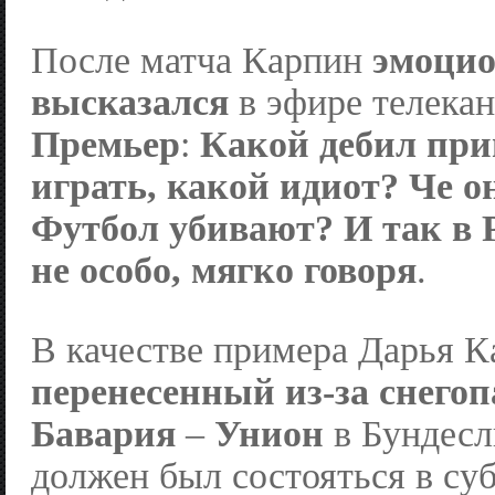
После матча Карпин
эмоци
высказался
в эфире телека
Премьер
:
Какой дебил пр
играть, какой идиот? Че о
Футбол убивают? И так в 
не особо, мягко говоря
.
В качестве примера Дарья К
перенесенный из-за снегоп
Бавария
–
Унион
в Бундесл
должен был состояться в суб