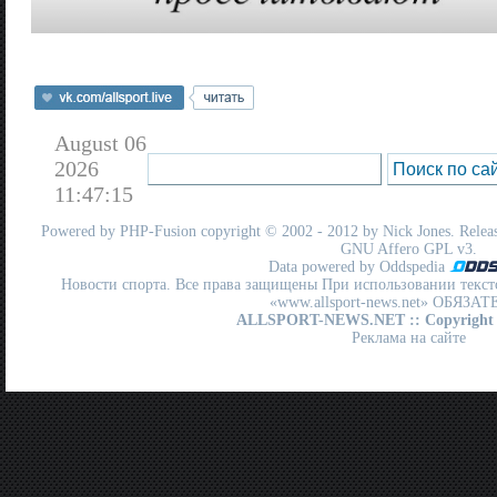
August 06
2026
11:47:15
Powered by
PHP-Fusion
copyright © 2002 - 2012 by Nick Jones. Release
GNU Affero GPL
v3.
Data powered by Oddspedia
Новости спорта. Все права защищены При использовании текст
«www.allsport-news.net» ОБЯЗА
ALLSPORT-NEWS.NET
:: Copyright
Реклама на сайте