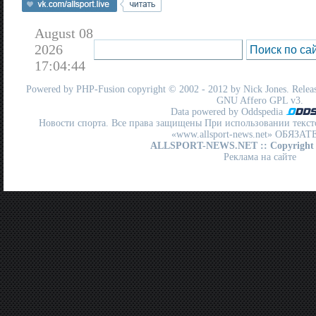
August 08
2026
17:04:44
Powered by
PHP-Fusion
copyright © 2002 - 2012 by Nick Jones. Release
GNU Affero GPL
v3.
Data powered by Oddspedia
Новости спорта. Все права защищены При использовании текст
«www.allsport-news.net» ОБЯЗА
ALLSPORT-NEWS.NET
:: Copyright
Реклама на сайте