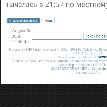
началась в 21:57 по местном
August 08
2026
11:56:48
Powered by
PHP-Fusion
copyright © 2002 - 2012 by Nick Jones. Release
GNU Affero GPL
v3.
Data powered by Oddspedia
Новости спорта. Все права защищены При использовании текст
«www.allsport-news.net» ОБЯЗА
ALLSPORT-NEWS.NET
:: Copyright
Реклама на сайте