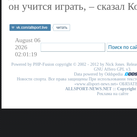
он учится играть, – сказал К
August 06
2026
02:01:19
Powered by
PHP-Fusion
copyright © 2002 - 2012 by Nick Jones. Release
GNU Affero GPL
v3.
Data powered by Oddspedia
Новости спорта. Все права защищены При использовании текст
«www.allsport-news.net» ОБЯЗА
ALLSPORT-NEWS.NET
:: Copyright
Реклама на сайте