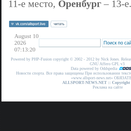
11-е место,
Оренбург
– 13-е
August 10
2026
07:13:20
Powered by
PHP-Fusion
copyright © 2002 - 2012 by Nick Jones. Release
GNU Affero GPL
v3.
Data powered by Oddspedia
Новости спорта. Все права защищены При использовании текст
«www.allsport-news.net» ОБЯЗА
ALLSPORT-NEWS.NET
:: Copyright
Реклама на сайте