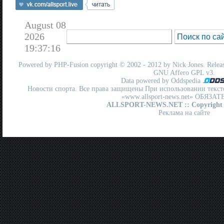
August 08
2026
19:37:16
Powered by
PHP-Fusion
copyright © 2002 - 2012 by Nick Jones. Release
GNU Affero GPL
v3.
Data powered by Oddspedia
Новости спорта. Все права защищены При использовании текст
«www.allsport-news.net» ОБЯЗА
ALLSPORT-NEWS.NET
:: Copyright
Реклама на сайте