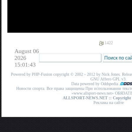
1422
August 06
2026
15:01:43
Powered by
PHP-Fusion
copyright © 2002 - 2012 by Nick Jones. Release
GNU Affero GPL
v3.
Data powered by Oddspedia
Новости спорта. Все права защищены При использовании текст
«www.allsport-news.net» ОБЯЗА
ALLSPORT-NEWS.NET
:: Copyright
Реклама на сайте