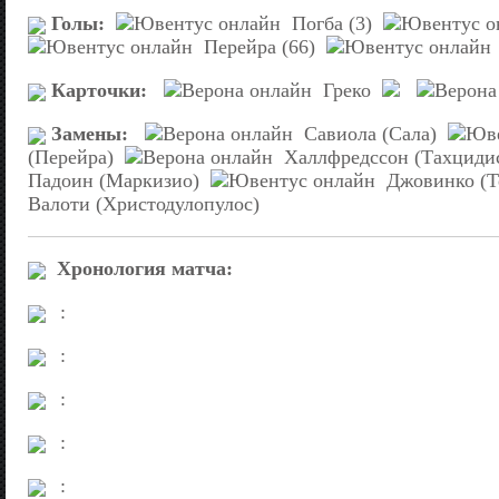
Голы:
Погба (3)
Перейра (66)
Карточки:
Греко
Замены:
Савиола (Сала)
(Перейра)
Халлфредссон (Тахцид
Падоин (Маркизио)
Джовинко (Т
Валоти (Христодулопулос)
Хронология матча:
:
:
:
:
: