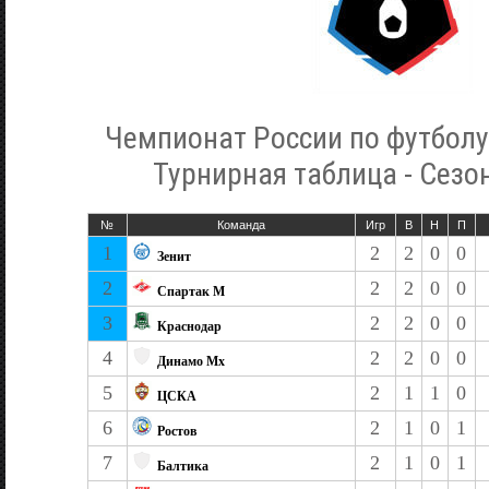
Чемпионат России по футболу
Турнирная таблица - Сезо
№
Команда
Игр
В
Н
П
1
2
2
0
0
Зенит
2
2
2
0
0
Спартак М
3
2
2
0
0
Краснодар
4
2
2
0
0
Динамо Мх
5
2
1
1
0
ЦСКА
6
2
1
0
1
Ростов
7
2
1
0
1
Балтика