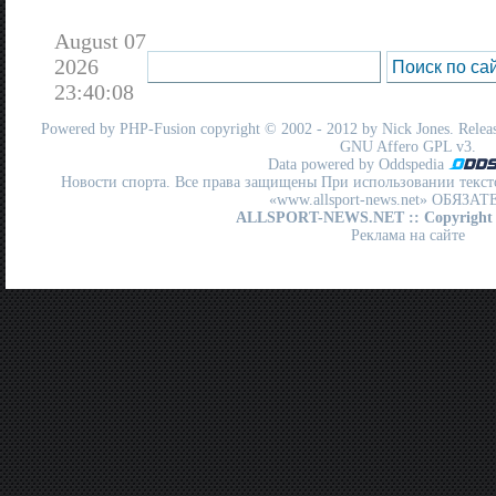
August 07
2026
23:40:08
Powered by
PHP-Fusion
copyright © 2002 - 2012 by Nick Jones. Release
GNU Affero GPL
v3.
Data powered by Oddspedia
Новости спорта. Все права защищены При использовании текст
«www.allsport-news.net» ОБЯЗА
ALLSPORT-NEWS.NET
:: Copyright
Реклама на сайте