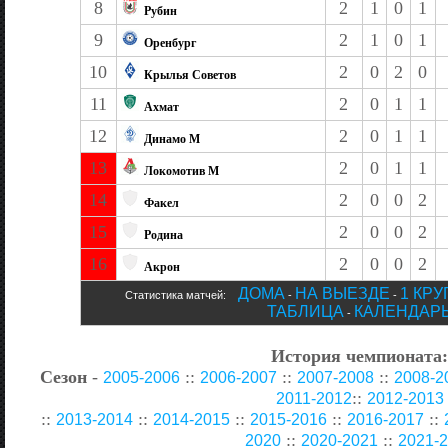
8
2
1
0
1
Рубин
9
2
1
0
1
Оренбург
10
2
0
2
0
Крылья Советов
11
2
0
1
1
Ахмат
12
2
0
1
1
Динамо М
13
2
0
1
1
Локомотив М
14
2
0
0
2
Факел
15
2
0
0
2
Родина
16
2
0
0
2
Акрон
ДОМА
НА ВЫЕЗДЕ
1 КРУ
Статистика матчей:
-
-
ТАБЛИЦА
КАЛЕНДАР
-
История чемпионата
Сезон
-
::
::
::
2005-2006
2006-2007
2007-2008
2008-2
::
2011-2012
2012-2013
::
::
::
::
::
2013-2014
2014-2015
2015-2016
2016-2017
::
::
2020
2020-2021
2021-