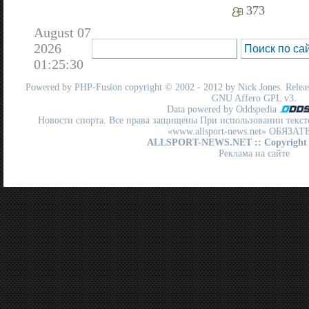
373
August 07
2026
01:25:30
Powered by
PHP-Fusion
copyright © 2002 - 2012 by Nick Jones. Release
GNU Affero GPL
v3.
Data powered by Oddspedia
Новости спорта. Все права защищены При использовании текст
«www.allsport-news.net» ОБЯЗА
ALLSPORT-NEWS.NET
:: Copyright
Реклама на сайте