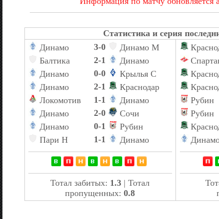
Информация по матчу обновляется 
Статистика и серия последни
3-0
Динамо
Динамо М
Красно
2-1
Балтика
Динамо
Спарта
0-0
Динамо
Крылья С
Красно
2-1
Динамо
Краснодар
Красно
1-1
Локомотив
Динамо
Рубин
2-0
Динамо
Сочи
Рубин
0-1
Динамо
Рубин
Красно
1-1
Пари Н
Динамо
Динам
Тотал забитых:
1.3
| Тотал
Тот
пропущенных:
0.8