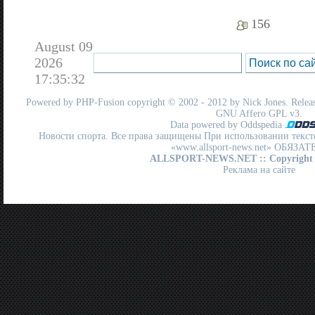
156
August 09
2026
17:35:32
Powered by
PHP-Fusion
copyright © 2002 - 2012 by Nick Jones. Release
GNU Affero GPL
v3.
Data powered by Oddspedia
Новости спорта. Все права защищены При использовании текст
«www.allsport-news.net» ОБЯЗА
ALLSPORT-NEWS.NET
:: Copyright
Реклама на сайте