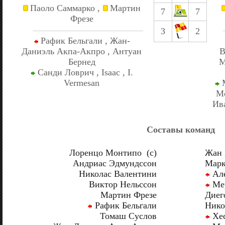
Паоло Саммарко ,
Мартин
7
7
Фрезе
3
2
Рафик Бельгали , Жан-
Даниэль Акпа-Акпро , Антуан
В
Бернед
М
Санди Ловрич , Isaac , I.
Vermesan
М
Мо
Ив
Составы команд
Лоренцо Монтипо (c)
Жан 
Андриас Эдмундссон
Марк
Николас Валентини
Але
Виктор Нельссон
Мер
Мартин Фрезе
Диег
Рафик Бельгали
Нико
Томаш Суслов
Хес