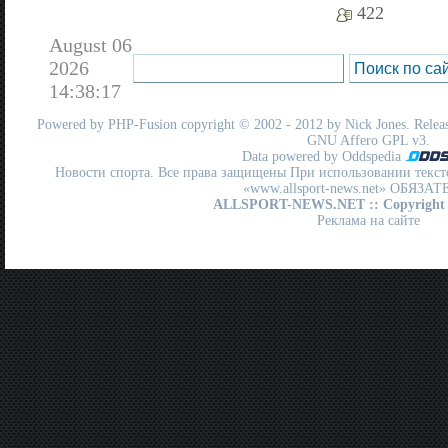
422
August 06
2026
14:38:17
Powered by
PHP-Fusion
copyright © 2002 - 2012 by Nick Jones. Release
GNU Affero GPL
v3.
Data powered by Oddspedia
Новости спорта. Все права защищены При использовании текст
«www.allsport-news.net» ОБЯЗА
ALLSPORT-NEWS.NET
:: Copyright
Реклама на сайте