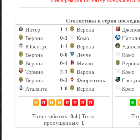
Статистика и серия последни
1-1
Интер
Верона
Джено
0-1
Верона
Комо
Напол
1-1
Ювентус
Верона
Удинез
0-0
Верона
Лечче
Комо
0-1
Верона
Милан
Верона
2-1
Торино
Верона
Комо
0-1
Верона
Фиорентина
Сассуо
1-0
Аталанта
Верона
Комо
Тотал забитых:
0.4
| Тотал
Тот
пропущенных:
1