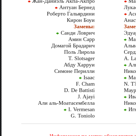
Жан-Даниэль Акпа-Акпро
Мак
Антуан Бернед
Лука
Роберто Гальярдини
Асс
Кирон Боуи
Анас
Замены:
Заме
Санди Ловрич
Эдуа
Амин Сарр
Мак
Домагой Брадарич
Альв
Поль Лирола
Серд
T. Slotsager
A. L
Абду Харруи
Аль
Симоне Перилли
Нико
Isaac
Мар
F. Cham
N. T?
D. De Battisti
Маур
J. Ajayi
Ива
Али аль-Моатасембелла
Нико
I. Vermesan
Игн
G. Toniolo
Информация по матчу обновляется 