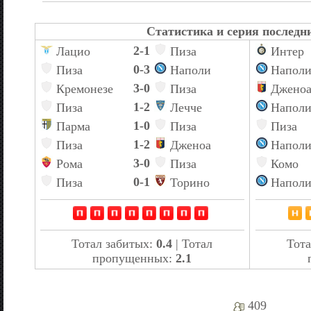
Статистика и серия последни
2-1
Лацио
Пиза
Интер
0-3
Пиза
Наполи
Напол
3-0
Кремонезе
Пиза
Джено
1-2
Пиза
Лечче
Напол
1-0
Парма
Пиза
Пиза
1-2
Пиза
Дженоа
Напол
3-0
Рома
Пиза
Комо
0-1
Пиза
Торино
Напол
Тотал забитых:
0.4
| Тотал
Тота
пропущенных:
2.1
409