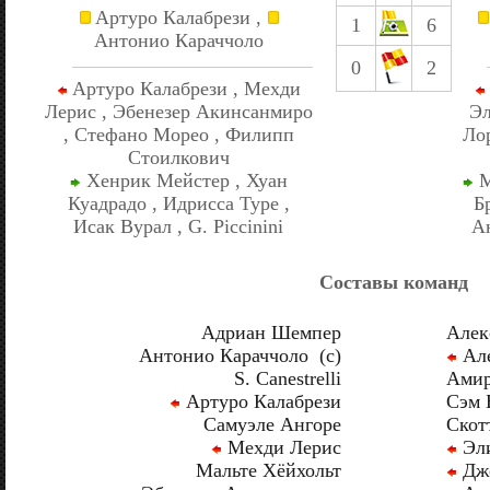
Артуро Калабрези ,
1
6
Антонио Караччоло
0
2
Артуро Калабрези , Мехди
Лерис , Эбенезер Акинсанмиро
Эл
, Стефано Морео , Филипп
Ло
Стоилкович
Хенрик Мейстер , Хуан
М
Куадрадо , Идрисса Туре ,
Б
Исак Вурал , G. Piccinini
А
Составы команд
Адриан Шемпер
Алек
Антонио Караччоло (c)
Але
S. Canestrelli
Амир
Артуро Калабрези
Сэм 
Самуэле Ангоре
Скот
Мехди Лерис
Эли
Мальте Хёйхольт
Джо