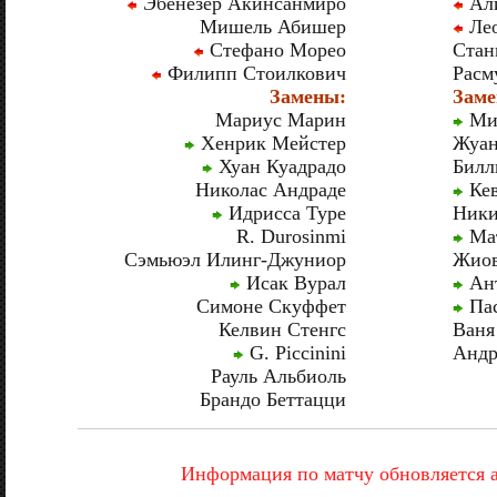
Эбенезер Акинсанмиро
Али
Мишель Абишер
Лео
Стефано Морео
Стан
Филипп Стоилкович
Расм
Замены:
Заме
Мариус Марин
Миг
Хенрик Мейстер
Жуан
Хуан Куадрадо
Билл
Николас Андраде
Кев
Идрисса Туре
Ники
R. Durosinmi
Мат
Сэмьюэл Илинг-Джуниор
Жиов
Исак Вурал
Ант
Симоне Скуффет
Пас
Келвин Стенгс
Ваня
G. Piccinini
Андр
Рауль Альбиоль
Брандо Беттацци
Информация по матчу обновляется 