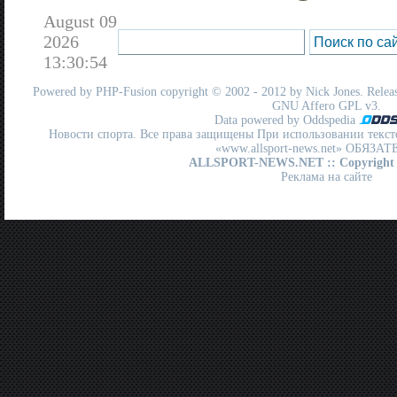
August 09
2026
13:30:54
Powered by
PHP-Fusion
copyright © 2002 - 2012 by Nick Jones. Release
GNU Affero GPL
v3.
Data powered by Oddspedia
Новости спорта. Все права защищены При использовании текст
«www.allsport-news.net» ОБЯЗА
ALLSPORT-NEWS.NET
:: Copyright
Реклама на сайте