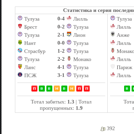
Статистика и серия последни
0-4
Тулуза
Лилль
Тулуза
0-2
Брест
Тулуза
Лилль
2-1
Тулуза
Лион
Анже
0-0
Нант
Тулуза
Лилль
1-2
Страсбур
Тулуза
Монак
2-2
Тулуза
Монако
Лилль
4-1
Ланс
Тулуза
Париж
3-1
ПСЖ
Тулуза
Лилль
Тотал забитых:
1.3
| Тотал
Тота
пропущенных:
1.9
392