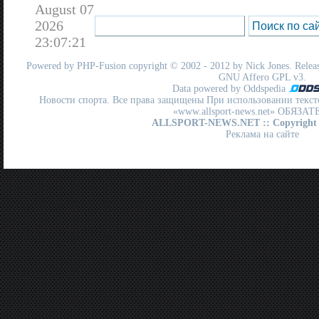
August 07
2026
23:07:21
Powered by
PHP-Fusion
copyright © 2002 - 2012 by Nick Jones. Release
GNU Affero GPL
v3.
Data powered by Oddspedia
Новости спорта. Все права защищены При использовании текст
«www.allsport-news.net» ОБЯЗА
ALLSPORT-NEWS.NET
:: Copyright
Реклама на сайте