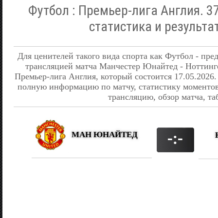
Футбол : Премьер-лига Англия. 37
статистика и результа
Для ценителей такого вида спорта как Футбол - пре
трансляцией матча Манчестер Юнайтед - Ноттинг
Премьер-лига Англия, который состоится 17.05.202
полную информацию по матчу, статистику моментов,
трансляцию, обзор матча, та
МАН ЮНАЙТЕД
-:-