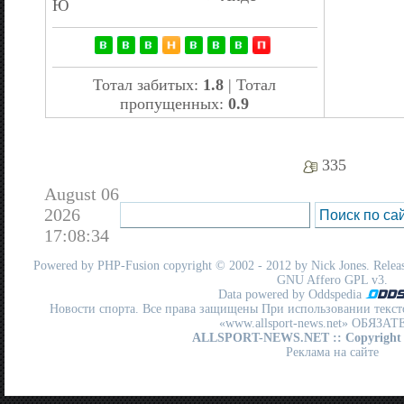
Ю
Тотал забитых:
1.8
| Тотал
пропущенных:
0.9
335
August 06
2026
17:08:34
Powered by
PHP-Fusion
copyright © 2002 - 2012 by Nick Jones. Release
GNU Affero GPL
v3.
Data powered by Oddspedia
Новости спорта. Все права защищены При использовании текст
«www.allsport-news.net» ОБЯЗА
ALLSPORT-NEWS.NET
:: Copyright
Реклама на сайте