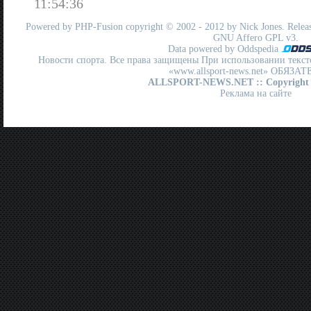
11:54:36
Powered by
PHP-Fusion
copyright © 2002 - 2012 by Nick Jones. Release
GNU Affero GPL
v3.
Data powered by Oddspedia
Новости спорта. Все права защищены При использовании текст
«www.allsport-news.net» ОБЯЗА
ALLSPORT-NEWS.NET
:: Copyright
Реклама на сайте