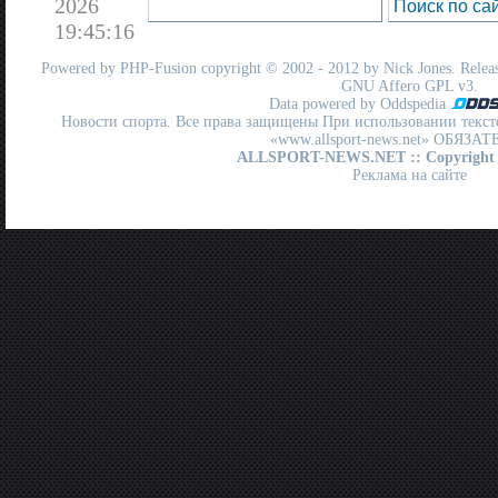
2026
19:45:16
Powered by
PHP-Fusion
copyright © 2002 - 2012 by Nick Jones. Release
GNU Affero GPL
v3.
Data powered by Oddspedia
Новости спорта. Все права защищены При использовании текст
«www.allsport-news.net» ОБЯЗА
ALLSPORT-NEWS.NET
:: Copyright
Реклама на сайте