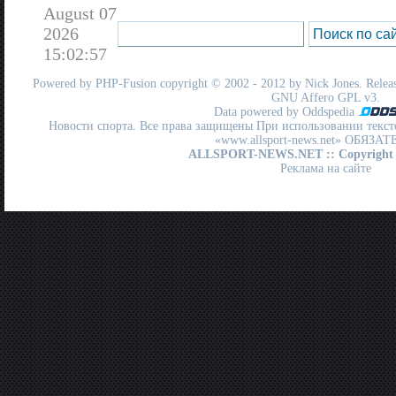
August 07
2026
15:02:57
Powered by
PHP-Fusion
copyright © 2002 - 2012 by Nick Jones. Release
GNU Affero GPL
v3.
Data powered by Oddspedia
Новости спорта. Все права защищены При использовании текст
«www.allsport-news.net» ОБЯЗА
ALLSPORT-NEWS.NET
:: Copyright
Реклама на сайте