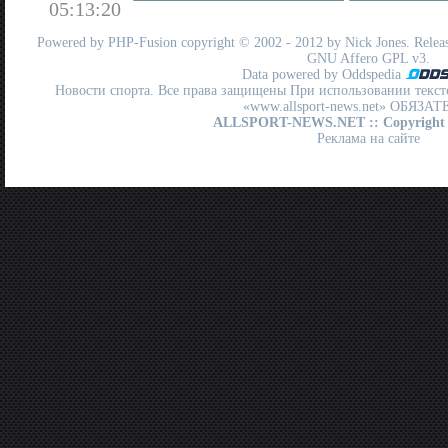
05:13:20
Powered by
PHP-Fusion
copyright © 2002 - 2012 by Nick Jones. Release
GNU Affero GPL
v3.
Data powered by Oddspedia
Новости спорта. Все права защищены При использовании текст
«www.allsport-news.net» ОБЯЗА
ALLSPORT-NEWS.NET
:: Copyright
Реклама на сайте