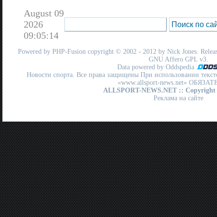
August 09
2026
09:05:14
Powered by
PHP-Fusion
copyright © 2002 - 2012 by Nick Jones. Release
GNU Affero GPL
v3.
Data powered by Oddspedia
Новости спорта. Все права защищены При использовании текст
«www.allsport-news.net» ОБЯЗА
ALLSPORT-NEWS.NET
:: Copyright
Реклама на сайте