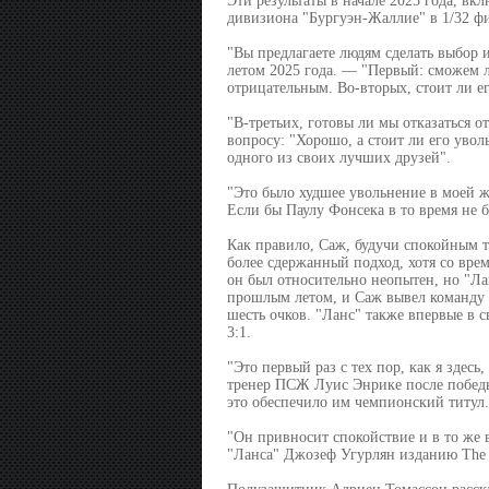
Эти результаты в начале 2025 года, вк
дивизиона "Бургуэн-Жаллие" в 1/32 ф
"Вы предлагаете людям сделать выбор 
летом 2025 года. — "Первый: сможем 
отрицательным. Во-вторых, стоит ли ег
"В-третьих, готовы ли мы отказаться 
вопросу: "Хорошо, а стоит ли его увол
одного из своих лучших друзей".
"Это было худшее увольнение в моей 
Если бы Паулу Фонсека в то время не б
Как правило, Саж, будучи спокойным т
более сдержанный подход, хотя со вре
он был относительно неопытен, но "Лан
прошлым летом, и Саж вывел команду н
шесть очков. "Ланс" также впервые в 
3:1.
"Это первый раз с тех пор, как я здесь
тренер ПСЖ Луис Энрике после победы
это обеспечило им чемпионский титул.
"Он привносит спокойствие и в то же 
"Ланса" Джозеф Угурлян изданию The A