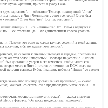
лючая унизительное поражение в серии пенальти от команды пятого
инала Кубка Франции, привели к уходу Сажа.
из двух вариантов", — объясняет Текстор, покинувший "Лион"
ли мы попасть в Лигу Чемпионов с этим тренером? Ответ был
о увольнять? Ответ был "нет". Все так говорили".
от наших амбиций в Лиге Чемпионов? Нет. Потом я вернулся к
ьнять?" Все ответили "да". Это единственный способ уволить
жизни. Похоже, это одно из самых глупых решений в моей жизни.
ыл доступен, я бы не задавал этот вопрос".
ренером, не склонен к гневным выпадам и тирадам, предпочитая
менем он стал более напористым. Несмотря на успехи с "Лионом",
с" был достаточно уверен в его качествах, чтобы нанять его
а второе место в Лиге 1, отстав от чемпионов ПСЖ всего на
своей истории выиграл Кубок Франции, победив "Ниццу" со счетом
, когда какая-либо команда доставила нам проблемы", — сказал
 над "Лансом" со счетом 2:0 в предпоследнем матче сезона — и
время очень хорошо мотивирует игроков", — сказал владелец
thletic в феврале. "Он также поддерживает молодежь".