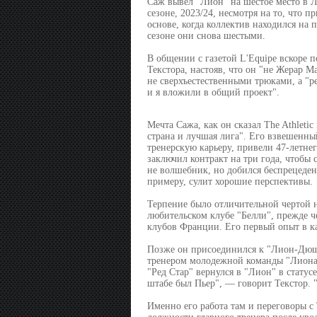
Саж вывел "Лион" на шестое место в Л
сезоне, 2023/24, несмотря на то, что 
основе, когда коллектив находился на 
сезоне они снова шестыми.
В общении с газетой L'Equipe вскоре п
Текстора, настояв, что он "не Жерар М
не сверхъестественными трюками, а "ре
и я вложили в общий проект".
Мечта Сажа, как он сказал The Athleti
страна и лучшая лига". Его взвешенны
тренерскую карьеру, привели 47-летнег
заключил контракт на три года, чтобы 
не волшебник, но добился беспрецедент
примеру, сулит хорошие перспективы.
Терпение было отличительной чертой 
любительском клубе "Белли", прежде 
клубов Франции. Его первый опыт в ка
Позже он присоединился к "Лион-Дюше
тренером молодежной команды "Лиона"
"Ред Стар" вернулся в "Лион" в стату
штабе был Пьер", — говорит Текстор. 
Именно его работа там и переговоры с