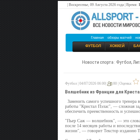
| Воскресенье, 09 Августа 2026 года | Время:
Главная
обзоры матчей
но
ФУТБОЛ
ХОККЕЙ
БА
Новости спорта : Футбол, Лиг
Футбол | 04/07/2026 06:00|
80 |
Оценка:
Волшебник из Франции для Криста
Заменить самого успешного тренера в
работы "Кристал Пэлас", — сложная з
обеспечить преемственность и успешно
"Пьер Саж — волшебник", — это слова
после 14 месяцев работы и впоследств
жизни", — говорит Текстор изданию Th