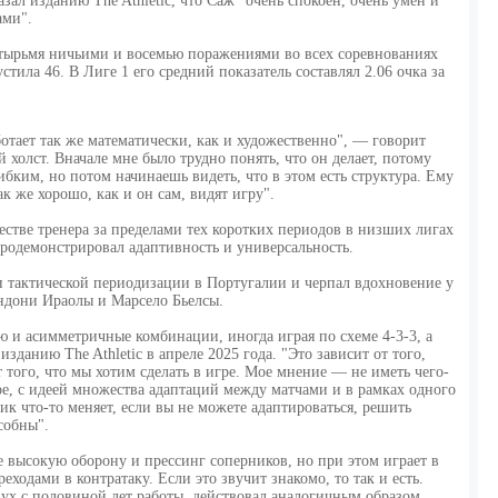
ал изданию The Athletic, что Саж "очень спокоен, очень умен и
ами".
етырьмя ничьими и восемью поражениями во всех соревнованиях
стила 46. В Лиге 1 его средний показатель составлял 2.06 очка за
аботает так же математически, как и художественно", — говорит
й холст. Вначале мне было трудно понять, что он делает, потому
бким, но потом начинаешь видеть, что в этом есть структура. Ему
к же хорошо, как и он сам, видят игру".
естве тренера за пределами тех коротких периодов в низших лигах
родемонстрировал адаптивность и универсальность.
и тактической периодизации в Португалии и черпал вдохновение у
ндони Ираолы и Марсело Бьелсы.
 и асимметричные комбинации, иногда играя по схеме 4-3-3, а
изданию The Athletic в апреле 2025 года. "Это зависит от того,
т того, что мы хотим сделать в игре. Мое мнение — не иметь чего-
кое, с идеей множества адаптаций между матчами и в рамках одного
ник что-то меняет, если вы не можете адаптироваться, решить
собны".
е высокую оборону и прессинг соперников, но при этом играет в
еходами в контратаку. Если это звучит знакомо, то так и есть.
ух с половиной лет работы, действовал аналогичным образом.