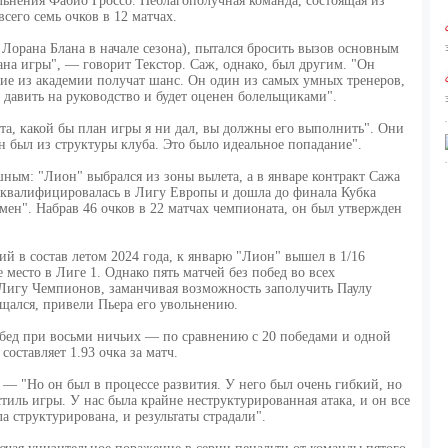
льнения Фабио Гроссо. Неблагополучная команда, состоящая из
сего семь очков в 12 матчах.
 Лорана Блана в начале сезона), пытался бросить вызов основным
ана игры", — говорит Текстор. Саж, однако, был другим. "Он
ие из академии получат шанс. Он один из самых умных тренеров,
т давить на руководство и будет оценен болельщиками".
ята, какой бы план игры я ни дал, вы должны его выполнить". Они
н был из структуры клуба. Это было идеальное попадание".
ным: "Лион" выбрался из зоны вылета, а в январе контракт Сажа
а квалифицировалась в Лигу Европы и дошла до финала Кубка
ен". Набрав 46 очков в 22 матчах чемпионата, он был утвержден
ий в состав летом 2024 года, к январю "Лион" вышел в 1/16
место в Лиге 1. Однако пять матчей без побед во всех
 Лигу Чемпионов, заманчивая возможность заполучить Паулу
щался, привели Пьера его увольнению.
обед при восьми ничьих — по сравнению с 20 победами и одной
составляет 1.93 очка за матч.
 — "Но он был в процессе развития. У него был очень гибкий, но
иль игры. У нас была крайне неструктурированная атака, и он все
а структурирована, и результаты страдали".