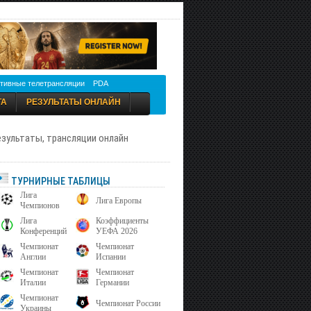
тивные телетрансляции
PDA
ТА
РЕЗУЛЬТАТЫ ОНЛАЙН
результаты, трансляции онлайн
ТУРНИРНЫЕ ТАБЛИЦЫ
Лига
Лига Европы
Чемпионов
Лига
Коэффициенты
Конференций
УЕФА 2026
Чемпионат
Чемпионат
Англии
Испании
Чемпионат
Чемпионат
Италии
Германии
Чемпионат
Чемпионат России
Украины