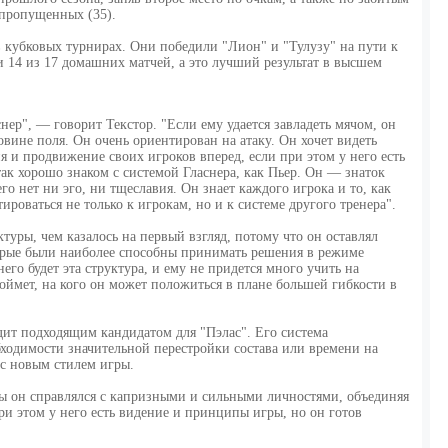
 пропущенных (35).
 кубковых турнирах. Они победили "Лион" и "Тулузу" на пути к
 14 из 17 домашних матчей, а это лучший результат в высшем
снер", — говорит Текстор. "Если ему удается завладеть мячом, он
овине поля. Он очень ориентирован на атаку. Он хочет видеть
 и продвижение своих игроков вперед, если при этом у него есть
ак хорошо знаком с системой Гласнера, как Пьер. Он — знаток
го нет ни эго, ни тщеславия. Он знает каждого игрока и то, как
ироваться не только к игрокам, но и к системе другого тренера".
ктуры, чем казалось на первый взгляд, потому что он оставлял
орые были наиболее способны принимать решения в режиме
его будет эта структура, и ему не придется много учить на
оймет, на кого он может положиться в плане большей гибкости в
дит подходящим кандидатом для "Пэлас". Его система
бходимости значительной перестройки состава или времени на
с новым стилем игры.
ры он справлялся с капризными и сильными личностями, объединяя
ри этом у него есть видение и принципы игры, но он готов