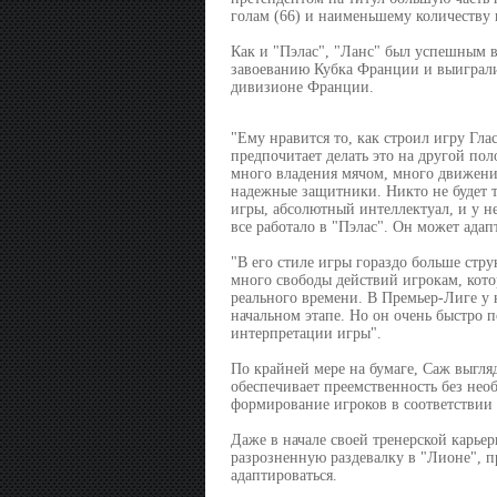
голам (66) и наименьшему количеству
Как и "Пэлас", "Ланс" был успешным в
завоеванию Кубка Франции и выиграли
дивизионе Франции.
"Ему нравится то, как строил игру Гла
предпочитает делать это на другой пол
много владения мячом, много движения
надежные защитники. Никто не будет т
игры, абсолютный интеллектуал, и у не
все работало в "Пэлас". Он может адапт
"В его стиле игры гораздо больше стру
много свободы действий игрокам, кот
реального времени. В Премьер-Лиге у н
начальном этапе. Но он очень быстро п
интерпретации игры".
По крайней мере на бумаге, Саж выгля
обеспечивает преемственность без нео
формирование игроков в соответствии 
Даже в начале своей тренерской карье
разрозненную раздевалку в "Лионе", п
адаптироваться.