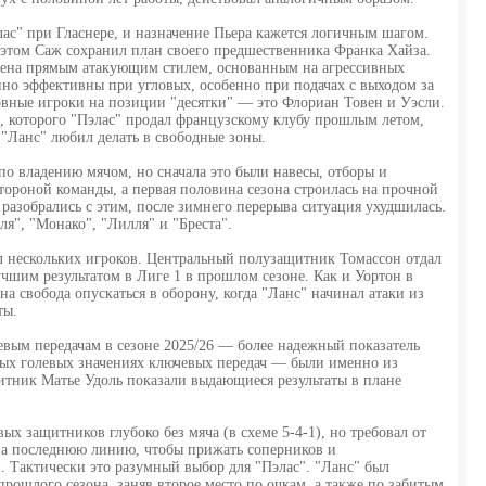
ас" при Гласнере, и назначение Пьера кажется логичным шагом.
и этом Саж сохранил план своего предшественника Франка Хайза.
лена ​​прямым атакующим стилем, основанным на агрессивных
но эффективны при угловых, особенно при подачах с выходом за
новные игроки на позиции "десятки" — это Флориан Товен и Уэсли.
, которого "Пэлас" продал французскому клубу прошлым летом,
 "Ланс" любил делать в свободные зоны.
по владению мячом, но сначала это были навесы, отборы и
тороной команды, а первая половина сезона строилась на прочной
 разобрались с этим, после зимнего перерыва ситуация ухудшилась.
я", "Монако", "Лилля" и "Бреста".
л нескольких игроков. Центральный полузащитник Томассон отдал
лучшим результатом в Лиге 1 в прошлом сезоне. Как и Уортон в
а ​​свобода опускаться в оборону, когда "Ланс" начинал атаки из
ты.
вым передачам в сезоне 2025/26 — более надежный показатель
ых голевых значениях ключевых передач — были именно из
итник Матье Удоль показали выдающиеся результаты в плане
х защитников глубоко без мяча (в схеме 5-4-1), но требовал от
 на последнюю линию, чтобы прижать соперников и
 Тактически это разумный выбор для "Пэлас". "Ланс" был
рошлого сезона, заняв второе место по очкам, а также по забитым