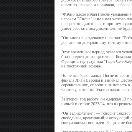
должности главного тренера после уво
опытных игроков и новичков, набрала в
"Фабио плохо начал (после увольнения
игрокам "Лиона" и не имел четкого пл
невероятно адаптивен, и при нем лучш
умеет работать под давлением, не буде
"Он зашел в раздевалку и сказал: "Реб
достаточно доверяли ему, потому что о
Этот временный период оказался успеш
был продлен до конца сезона. Команд
Франции, где уступила "Пари Сен-Жерм
на постоянной основе.
Но не все было гладко. После инвестиц
финала Лиги Европы и занимал шестое 
соревнованиях, опасения не попасть в
Фонсеку, которым Текстор давно восхи
За второй год работы он одержал 13 п
ничьей в сезоне 2023/24, что в среднем 
"Он великолепен", — говорит Текстор.
свободный, креативный и атакующий ст
еще развивал свои идеи. Защита не был