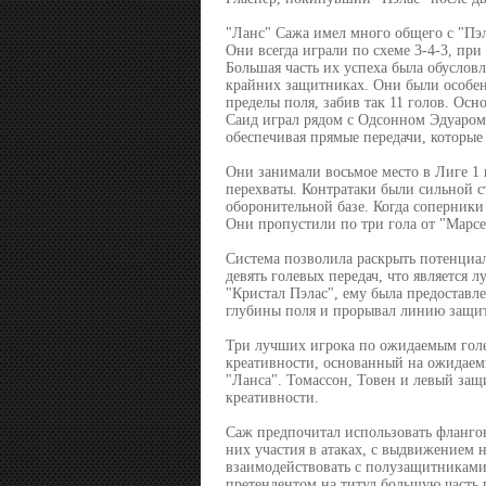
"Ланс" Сажа имел много общего с "Пэл
Они всегда играли по схеме 3-4-3, пр
Большая часть их успеха была обуслов
крайних защитниках. Они были особен
пределы поля, забив так 11 голов. Ос
Саид играл рядом с Одсонном Эдуаром
обеспечивая прямые передачи, которые
Они занимали восьмое место в Лиге 1 
перехваты. Контратаки были сильной с
оборонительной базе. Когда соперники
Они пропустили по три гола от "Марсел
Система позволила раскрыть потенциа
девять голевых передач, что является 
"Кристал Пэлас", ему была предоставлен
глубины поля и прорывал линию защи
Три лучших игрока по ожидаемым голе
креативности, основанный на ожидаем
"Ланса". Томассон, Товен и левый защ
креативности.
Саж предпочитал использовать фланговы
них участия в атаках, с выдвижением
взаимодействовать с полузащитниками.
претендентом на титул большую часть п