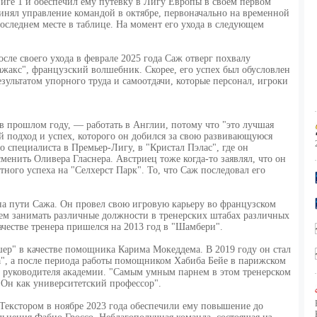
иге 1 и обеспечил ему путевку в Лигу Европы в своем первом
принял управление командой в октябре, первоначально на временной
последнем месте в таблице. На момент его ухода в следующем
осле своего ухода в феврале 2025 года Саж отверг похвалу
ажакс", французский волшебник. Скорее, его успех был обусловлен
зультатом упорного труда и самоотдачи, которые персонал, игроки
c в прошлом году, — работать в Англии, потому что "это лучшая
й подход и успех, которого он добился за свою развивающуюся
о специалиста в Премьер-Лигу, в "Кристал Пэлас", где он
сменить Оливера Гласнера. Австриец тоже когда-то заявлял, что он
ного успеха на "Селхерст Парк". То, что Саж последовал его
на пути Сажа. Он провел свою игровую карьеру во французском
чем занимать различные должности в тренерских штабах различных
честве тренера пришелся на 2013 год в "Шамбери".
р" в качестве помощника Карима Мокеддема. В 2019 году он стал
, а после периода работы помощником Хабиба Бейе в парижском
се руководителя академии. "Самым умным парнем в этом тренерском
"Он как университетский профессор".
 Текстором в ноябре 2023 года обеспечили ему повышение до