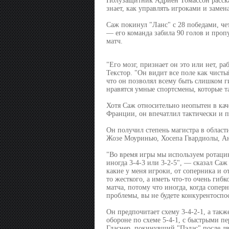
Полузащитник Адриен Томассон рассказ
знает, как управлять игроками и замен
Саж покинул "Ланс" с 28 победами, ч
— его команда забила 90 голов и пропу
матч.
"Его мозг, признает он это или нет, р
Текстор. "Он видит все поле как чисты
что он позволял всему быть слишком ги
нравятся умные спортсмены, которые та
Хотя Саж относительно неопытен в кач
Франции, он впечатлил тактически и п
Он получил степень магистра в област
Жозе Моуринью, Хосепа Гвардиолы, А
"Во время игры мы используем ротацию
иногда 3-4-3 или 3-2-5", — сказал Саж 
какие у меня игроки, от соперника и о
то жесткого, а иметь что-то очень гиб
матча, потому что иногда, когда сопер
проблемы, вы не будете конкурентоспо
Он предпочитает схему 3-4-2-1, а такж
обороне по схеме 5-4-1, с быстрыми пер
Гласнер, покинувший "Пэлас" после дв