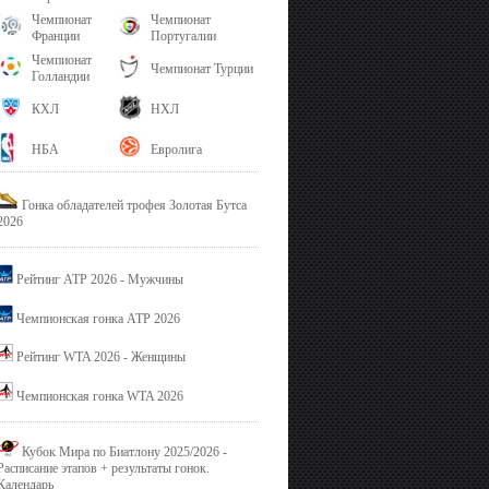
Чемпионат
Чемпионат
Франции
Португалии
Чемпионат
Чемпионат Турции
Голландии
КХЛ
НХЛ
НБА
Евролига
Гонка обладателей трофея Золотая Бутса
2026
Рейтинг ATP 2026 - Мужчины
Чемпионская гонка ATP 2026
Рейтинг WTA 2026 - Женщины
Чемпионская гонка WTA 2026
Кубок Мира по Биатлону 2025/2026 -
Расписание этапов + результаты гонок.
Календарь