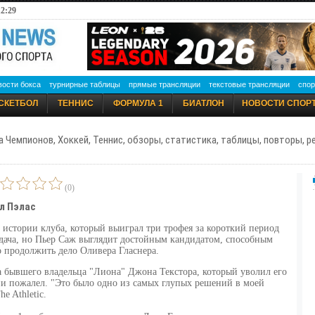
12:29
вости бокса
турнирные таблицы
прямые трансляции
текстовые трансляции
спор
СКЕТБОЛ
ТЕННИС
ФОРМУЛА 1
БИАТЛОН
НОВОСТИ СПОР
а Чемпионов, Хоккей, Теннис, обзоры, статистика, таблицы, повторы, 
(0)
л Пэлас
 истории клуба, который выиграл три трофея за короткий период
адача, но Пьер Саж выглядит достойным кандидатом, способным
 продолжить дело Оливера Гласнера.
 бывшего владельца "Лиона" Джона Текстора, который уволил его
ии пожалел. "Это было одно из самых глупых решений в моей
e Athletic.