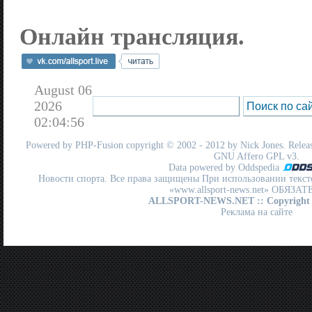
Онлайн трансляция.
August 06
2026
02:04:56
Powered by
PHP-Fusion
copyright © 2002 - 2012 by Nick Jones. Release
GNU Affero GPL
v3.
Data powered by Oddspedia
Новости спорта. Все права защищены При использовании текст
«www.allsport-news.net» ОБЯЗА
ALLSPORT-NEWS.NET
:: Copyright
Реклама на сайте