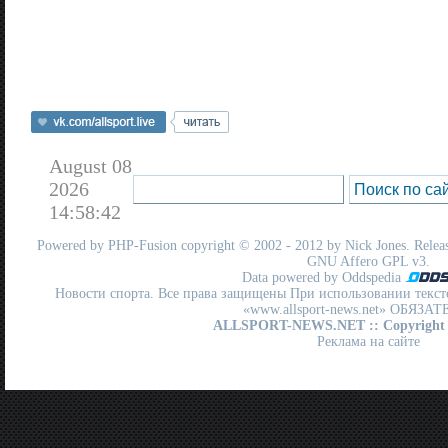
August 08
2026
14:58:42
Powered by
PHP-Fusion
copyright © 2002 - 2012 by Nick Jones. Release
GNU Affero GPL
v3.
Data powered by Oddspedia
Новости спорта. Все права защищены При использовании текст
«www.allsport-news.net» ОБЯЗА
ALLSPORT-NEWS.NET
:: Copyright
Реклама на сайте