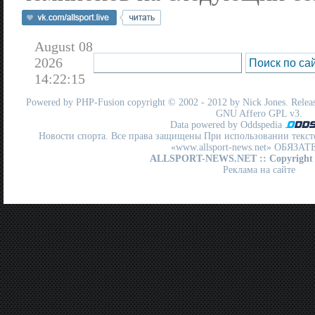
August 08
2026
14:22:15
Powered by
PHP-Fusion
copyright © 2002 - 2012 by Nick Jones. Release
GNU Affero GPL
v3.
Data powered by Oddspedia
Новости спорта. Все права защищены При использовании текст
«www.allsport-news.net» ОБЯЗА
ALLSPORT-NEWS.NET
:: Copyright
Реклама на сайте