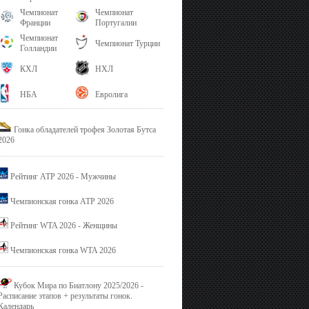
Чемпионат
Чемпионат
Франции
Португалии
Чемпионат
Чемпионат Турции
Голландии
КХЛ
НХЛ
НБА
Евролига
Гонка обладателей трофея Золотая Бутса
2026
Рейтинг ATP 2026 - Мужчины
Чемпионская гонка ATP 2026
Рейтинг WTA 2026 - Женщины
Чемпионская гонка WTA 2026
Кубок Мира по Биатлону 2025/2026 -
Расписание этапов + результаты гонок.
Календарь