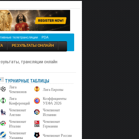
тивные телетрансляции
PDA
ТА
РЕЗУЛЬТАТЫ ОНЛАЙН
результаты, трансляции онлайн
ТУРНИРНЫЕ ТАБЛИЦЫ
Лига
Лига Европы
Чемпионов
Лига
Коэффициенты
Конференций
УЕФА 2026
Чемпионат
Чемпионат
Англии
Испании
Чемпионат
Чемпионат
Италии
Германии
Чемпионат
Чемпионат России
Украины