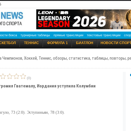
5
вости бокса
турнирные таблицы
прямые трансляции
текстовые трансляции
спор
СКЕТБОЛ
ТЕННИС
ФОРМУЛА 1
БИАТЛОН
НОВОСТИ СПОР
а Чемпионов, Хоккей, Теннис, обзоры, статистика, таблицы, повторы, 
(0)
громил Гватемалу, Иордания уступила Колумбии
гуло, 73 (2:0). Эступиньян, 78 (3:0).