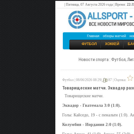
| Пятница, 07 Августа 2026 года | Время:
22:3
Главная
обзоры матчей
но
ФУТБОЛ
ХОККЕЙ
БА
Новости спорта : Футбол, Лиг
Футбол | 08/06/2026 08:29|
87 |
Оценка:
Товарищеские матчи. Эквадор раз
Товарищеские матчи.
Эквадор - Гватемала 3:0 (1:0).
Голы: Кайседо, 19 - с пенальти (1:0). Ан
Колумбия - Иордания 2:0 (1:0).