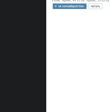
Голы: Ариас, 41 (1:0). Ариас, 55 (2:0).