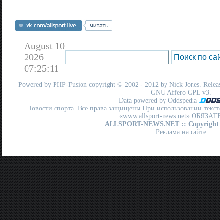
August 10
2026
07:25:11
Powered by
PHP-Fusion
copyright © 2002 - 2012 by Nick Jones. Release
GNU Affero GPL
v3.
Data powered by Oddspedia
Новости спорта. Все права защищены При использовании текст
«www.allsport-news.net» ОБЯЗА
ALLSPORT-NEWS.NET
:: Copyright
Реклама на сайте