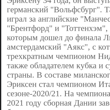
Эриксену 34 года, он выступ
германский "Вольфсбург". 
играл за английские "Манче
"Брентфорд" и "Тоттенхэм", 
которым дошел до финала Л
амстердамский "Аякс", с ко
трехкратным чемпионом Нид
также обладателем кубка и 
страны. В составе миланско
Эриксен стал чемпионом Ит
сезоне-2020/21. На чемпион
2021 году сборная Дании зав