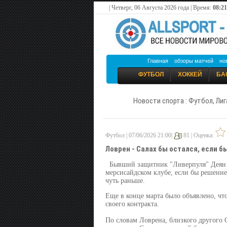
| Четверг, 06 Августа 2026 года | Время:
08:21
Главная
обзоры матчей
но
ФУТБОЛ
ХОККЕЙ
БА
Новости спорта : Футбол, Лиг
Футбол | 07/06/2026 21:00|
81 |
Оценка:
Ловрен - Салах бы остался, если бы
Бывший защитник "Ливерпуля" Деян 
мерсисайдском клубе, если бы решение
чуть раньше.
Еще в конце марта было объявлено, что
своего контракта.
По словам Ловрена, близкого другого 