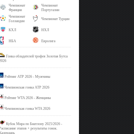
Чемпионат
Чемпионат
Франции
Португалии
Чемпионат
Чемпионат Турции
Голландии
КХЛ
НХЛ
НБА
Евролига
Гонка обладателей трофея Золотая Бутса
2026
Рейтинг ATP 2026 - Мужчины
Чемпионская гонка ATP 2026
Рейтинг WTA 2026 - Женщины
Чемпионская гонка WTA 2026
Кубок Мира по Биатлону 2025/2026 -
Расписание этапов + результаты гонок.
Календарь