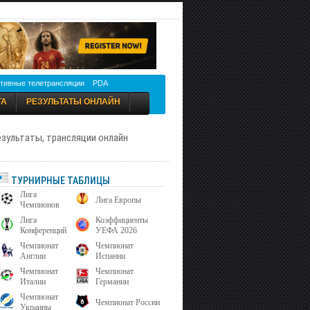
тивные телетрансляции
PDA
ТА
РЕЗУЛЬТАТЫ ОНЛАЙН
результаты, трансляции онлайн
ТУРНИРНЫЕ ТАБЛИЦЫ
Лига
Лига Европы
Чемпионов
Лига
Коэффициенты
Конференций
УЕФА 2026
Чемпионат
Чемпионат
Англии
Испании
Чемпионат
Чемпионат
Италии
Германии
Чемпионат
Чемпионат России
Украины