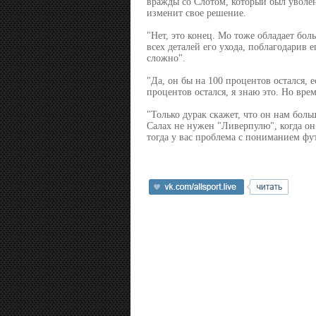
вражды со Слотом, который был уволе
изменит свое решение.
"Нет, это конец. Мо тоже обладает бол
всех деталей его ухода, поблагодарив 
сложно".
"Да, он бы на 100 процентов остался, е
процентов остался, я знаю это. Но вре
"Только дурак скажет, что он нам боль
Салах не нужен "Ливерпулю", когда он
тогда у вас проблема с пониманием фут