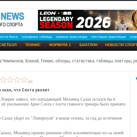
вости бокса
турнирные таблицы
прямые трансляции
текстовые трансляции
спор
СКЕТБОЛ
ТЕННИС
ФОРМУЛА 1
БИАТЛОН
НОВОСТИ СПОР
а Чемпионов, Хоккей, Теннис, обзоры, статистика, таблицы, повторы, 
(0)
 знал, что Слота уволят
Ловрен заявил, что нападающий Мохамед Салах остался бы в
 об увольнении Арне Слота с поста главного тренера было принято
 Салах уйдет из "Ливерпуля" в конце сезона, за год до истечения
Салаха, Мохамед принял решение уйти исключительно из-за своей