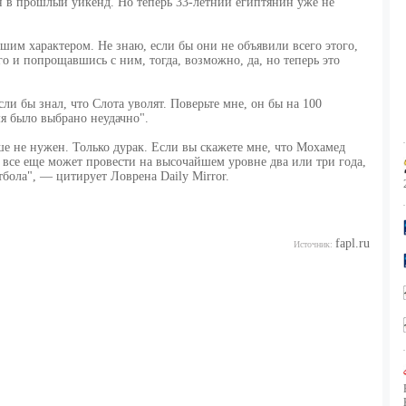
н в прошлый уикенд. Но теперь 33-летний египтянин уже не
ьшим характером. Не знаю, если бы они не объявили всего этого,
его и попрощавшись с ним, тогда, возможно, да, но теперь это
сли бы знал, что Слота уволят. Поверьте мне, он бы на 100
мя было выбрано неудачно".
ше не нужен. Только дурак. Если вы скажете мне, что Мохамед
 все еще может провести на высочайшем уровне два или три года,
бола", — цитирует Ловрена Daily Mirror.
fapl.ru
Источник: