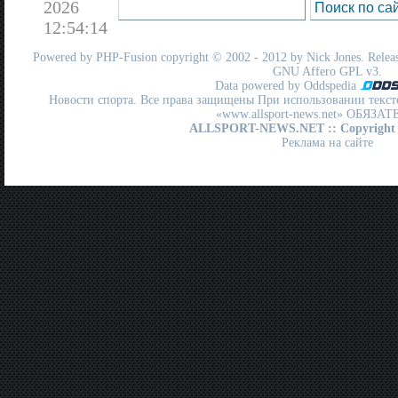
2026
12:54:14
Powered by
PHP-Fusion
copyright © 2002 - 2012 by Nick Jones. Release
GNU Affero GPL
v3.
Data powered by Oddspedia
Новости спорта. Все права защищены При использовании текст
«www.allsport-news.net» ОБЯЗА
ALLSPORT-NEWS.NET
:: Copyright
Реклама на сайте