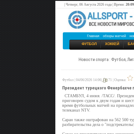
| Четверг, 06 Августа 2026 года | Время:
20:09
Главная
обзоры матчей
но
ФУТБОЛ
ХОККЕЙ
БА
Новости спорта : Футбол, Лиг
Футбол | 04/06/2026 14:06|
71 |
Оценка:
Президент турецкого Фенербахче п
СТАМБУЛ, 4 июня. /ТАСС/. Президент
приговорен судом к двум годам и шест
время футбольных матчей на принадлеж
телеканал NTV.
Саран также оштрафован на 562 500 ту
разбирательства дела о "подстрекательс