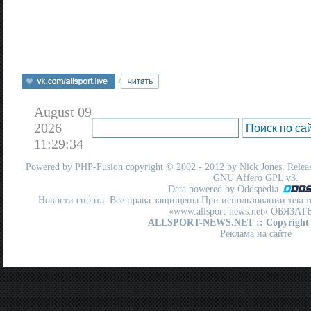
August 09
2026
11:29:34
Powered by
PHP-Fusion
copyright © 2002 - 2012 by Nick Jones. Release
GNU Affero GPL
v3.
Data powered by Oddspedia
Новости спорта. Все права защищены При использовании текст
«www.allsport-news.net» ОБЯЗА
ALLSPORT-NEWS.NET
:: Copyright
Реклама на сайте