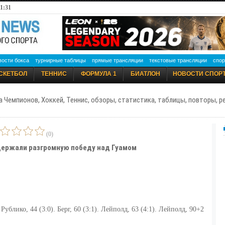
1:31
вости бокса
турнирные таблицы
прямые трансляции
текстовые трансляции
спор
СКЕТБОЛ
ТЕННИС
ФОРМУЛА 1
БИАТЛОН
НОВОСТИ СПОР
а Чемпионов, Хоккей, Теннис, обзоры, статистика, таблицы, повторы, 
(0)
ержали разгромную победу над Гуамом
 Рублико, 44 (3:0). Берг, 60 (3:1). Лейполд, 63 (4:1). Лейполд, 90+2