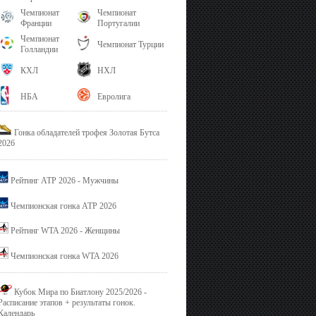
Чемпионат
Чемпионат
Франции
Португалии
Чемпионат
Чемпионат Турции
Голландии
КХЛ
НХЛ
НБА
Евролига
Гонка обладателей трофея Золотая Бутса
2026
Рейтинг ATP 2026 - Мужчины
Чемпионская гонка ATP 2026
Рейтинг WTA 2026 - Женщины
Чемпионская гонка WTA 2026
Кубок Мира по Биатлону 2025/2026 -
Расписание этапов + результаты гонок.
Календарь