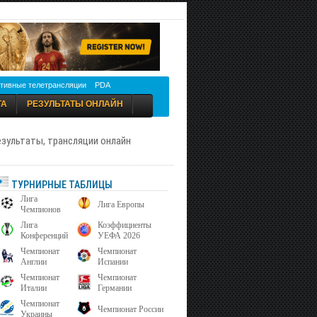
тивные телетрансляции
PDA
ТА
РЕЗУЛЬТАТЫ ОНЛАЙН
результаты, трансляции онлайн
ТУРНИРНЫЕ ТАБЛИЦЫ
Лига
Лига Европы
Чемпионов
Лига
Коэффициенты
Конференций
УЕФА 2026
Чемпионат
Чемпионат
Англии
Испании
Чемпионат
Чемпионат
Италии
Германии
Чемпионат
Чемпионат России
Украины