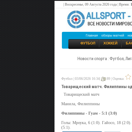
| Воскресенье, 09 Августа 2026 года | Время:
1
Главная
обзоры матчей
но
ФУТБОЛ
ХОККЕЙ
БА
Новости спорта : Футбол, Лиг
Футбол | 03/06/2026 16:34|
89 |
Оценка:
Товарищеский матч. Филиппины од
Товарищеский матч
Манила, Филиппины
Филиппины - Гуам - 5:1 (3:0)
Голы: Мроука, 6 (1:0). Гайосо, 18 (2:0).
(5:1).