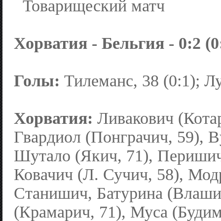
Товарищеский матч
Хорватия - Бельгия - 0:2 (0
Голы:
Тилеманс, 38 (0:1); Лу
Хорватия:
Ливакович (Котар
Гвардиол (Понграчич, 59), 
Шутало (Якич, 71), Перишич
Ковачич (Л. Сучич, 58), Мод
Станишич, Батурина (Влашич
(Крамарич, 71), Муса (Будим