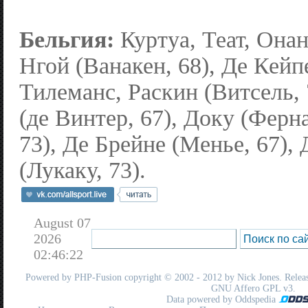
Бельгия:
Куртуа, Теат, Онан
Нгой (Ванакен, 68), Де Кейп
Тилеманс, Раскин (Витсель, 
(де Винтер, 67), Доку (Ферн
73), Де Брейне (Менье, 67),
(Лукаку, 73).
August 07
2026
02:46:22
Powered by
PHP-Fusion
copyright © 2002 - 2012 by Nick Jones. Release
GNU Affero GPL
v3.
Data powered by Oddspedia