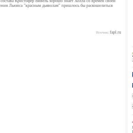
состава Кристофер Вивель хорошо знает Холла со времен своей
тения Льюиса "красным дьяволам" пришлось бы раскошелиться
fapl.ru
Источник: