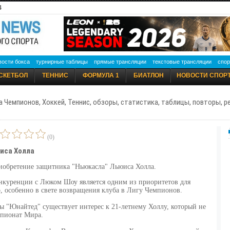
4
вости бокса
турнирные таблицы
прямые трансляции
текстовые трансляции
спор
СКЕТБОЛ
ТЕННИС
ФОРМУЛА 1
БИАТЛОН
НОВОСТИ СПОР
а Чемпионов, Хоккей, Теннис, обзоры, статистика, таблицы, повторы, 
(0)
иса Холла
иобретение защитника "Ньюкасла" Льюиса Холла.
нкуренции с Люком Шоу является одним из приоритетов для
, особенно в свете возвращения клуба в Лигу Чемпионов.
ны "Юнайтед" существует интерес к 21-летнему Холлу, который не
мпионат Мира.