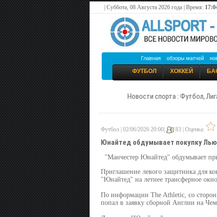
| Суббота, 08 Августа 2026 года | Время:
17:0
Главная
обзоры матчей
но
ФУТБОЛ
ХОККЕЙ
БА
Новости спорта : Футбол, Лиг
Футбол | 02/06/2026 20:00|
83 |
Оценка:
Юнайтед обдумывает покупку Лью
"Манчестер Юнайтед" обдумывает пр
Приглашение левого защитника для ко
"Юнайтед" на летнее трансферное окно
По информации The Athletic, со сторо
попал в заявку сборной Англии на Че