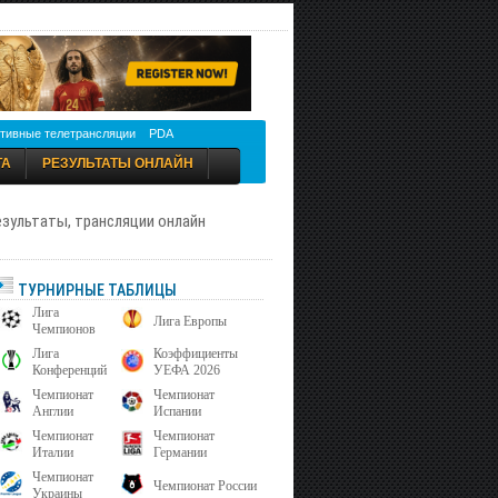
тивные телетрансляции
PDA
ТА
РЕЗУЛЬТАТЫ ОНЛАЙН
результаты, трансляции онлайн
ТУРНИРНЫЕ ТАБЛИЦЫ
Лига
Лига Европы
Чемпионов
Лига
Коэффициенты
Конференций
УЕФА 2026
Чемпионат
Чемпионат
Англии
Испании
Чемпионат
Чемпионат
Италии
Германии
Чемпионат
Чемпионат России
Украины