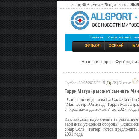
| Четверг, 06 Августа 2026 года | Время:
20:59
Главная
обзоры матчей
но
ФУТБОЛ
ХОККЕЙ
БА
Новости спорта : Футбол, Лиг
Футбол | 30/05/2026 22:15|
82 |
Оценка:
Гарри Магуайр может сменить Ман
Согласно сведениям La Gazzetta dell
"Манчестер Юнайтед" Гарри Магуайра.
с "красными дьяволами" до 2027 года,
Итальянский клуб следит за развитием
варианты усиления обороны. Основной
Умар Соле. "Интер" готов предложить
2031 года.