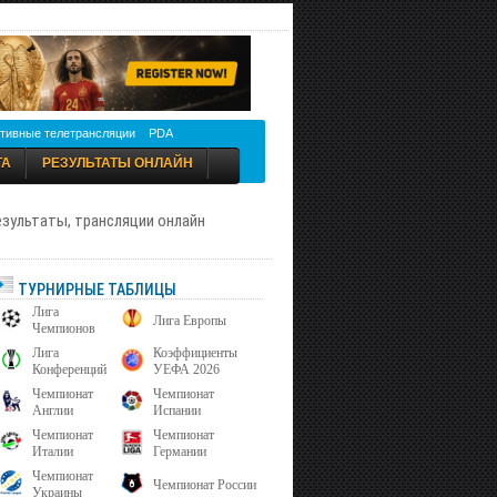
тивные телетрансляции
PDA
ТА
РЕЗУЛЬТАТЫ ОНЛАЙН
результаты, трансляции онлайн
ТУРНИРНЫЕ ТАБЛИЦЫ
Лига
Лига Европы
Чемпионов
Лига
Коэффициенты
Конференций
УЕФА 2026
Чемпионат
Чемпионат
Англии
Испании
Чемпионат
Чемпионат
Италии
Германии
Чемпионат
Чемпионат России
Украины