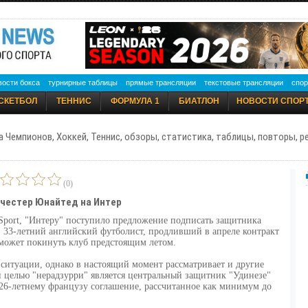
вости бокса
турнирные таблицы
прямые трансляции
текстовые трансляции
спор
СКЕТБОЛ
ТЕННИС
ФОРМУЛА 1
БИАТЛОН
НОВОСТИ СПОР
а Чемпионов, Хоккей, Теннис, обзоры, статистика, таблицы, повторы, 
(0)
честер Юнайтед на Интер
o Sport, "Интеру" поступило предложение подписать защитника
 33-летний английский футболист, продливший в апреле контракт
 может покинуть клуб предстоящим летом.
 ситуации, однако в настоящий момент рассматривает и другие
 целью "нерадзурри" является центральный защитник "Удинезе"
 26-летнему французу соглашение, рассчитанное как минимум до