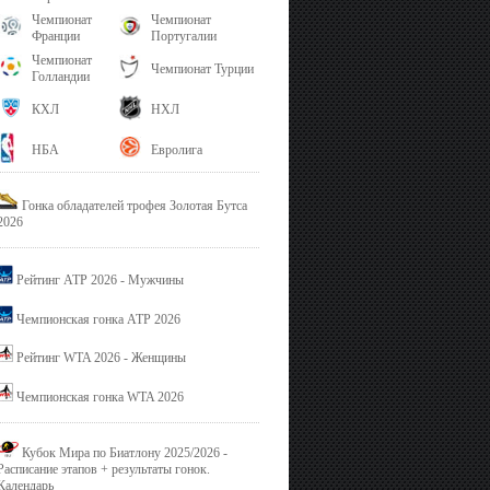
Чемпионат
Чемпионат
Франции
Португалии
Чемпионат
Чемпионат Турции
Голландии
КХЛ
НХЛ
НБА
Евролига
Гонка обладателей трофея Золотая Бутса
2026
Рейтинг ATP 2026 - Мужчины
Чемпионская гонка ATP 2026
Рейтинг WTA 2026 - Женщины
Чемпионская гонка WTA 2026
Кубок Мира по Биатлону 2025/2026 -
Расписание этапов + результаты гонок.
Календарь